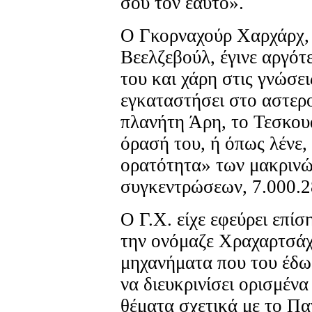
σου τον εαυτό».
Ο Γκορναχούρ Χαρχάρχ, 
Βεελζεβούλ, έγινε αργότε
του και χάρη στις γνώσει
εγκαταστήσει στο αστερ
πλανήτη Άρη, το Τεσκου
όρασή του, ή όπως λένε,
ορατότητα» των μακριν
συγκεντρώσεων, 7.000.2
Ο Γ.Χ. είχε εφεύρει επί
την ονόμαζε Χραχαρτσάχ
μηχανήματα που του έδω
να διευκρινίσει ορισμέν
θέματα σχετικά με το Π