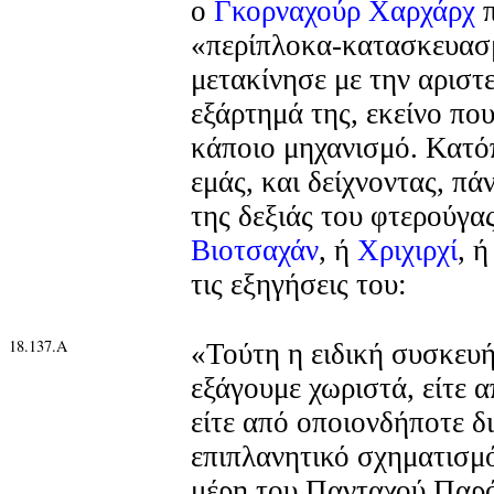
ο
Γκορναχούρ Χαρχάρχ
π
«περίπλοκα-κατασκευασμ
μετακίνησε με την αριστ
εξάρτημά της, εκείνο πο
κάποιο μηχανισμό. Κατό
εμάς, και δείχνοντας, πά
της δεξιάς του φτερούγα
Βιοτσαχάν
, ή
Χριχιρχί
, 
τις εξηγήσεις του:
18.137.Α
«Τούτη η ειδική συσκευή
εξάγουμε χωριστά, είτε 
είτε από οποιονδήποτε δ
επιπλανητικό σχηματισμό
μέρη του Πανταχού Παρ