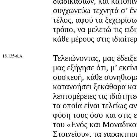
διαδικασιών, και κατόπιν
συγχωνεύω τεχνητά σ’ έν
τέλος, αφού τα ξεχωρίσω
τρόπο, να μελετώ τις ειδι
κάθε μέρους στις ιδιαίτε
18.135-6.Α
Τελειώνοντας, μας έδειξ
μας εξήγησε ότι, μ’ εκεί
συσκευή, κάθε συνηθισμ
κατανοήσει ξεκάθαρα και
λεπτομέρειες τις ιδιότη
τα οποία είναι τελείως 
φύση τους όσο και στις
του «Ενός και Μοναδικο
Στοιχείου», τα χαρακτηρ