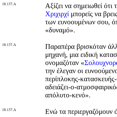
18.137.Α
Αξίζει να σημειωθεί ότι 
Χριχιρχί
μπορείς να βρει
των ευνοουμένων σου, ό
«δυναμό».
18.137.Α
Παραπέρα βρισκόταν άλλ
μηχανή, μια ειδική κατα
ονομαζόταν «
Σολουχνορ
την έλεγαν οι ευνοούμενο
περίπλοκης-κατασκευής-
αδειάζει-ο-ατμοσφαιρικό
απόλυτο-κενό».
18.137.Α
Ενώ τα περιεργαζόμουν 