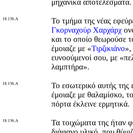
μηχανικά αποτελέσματα.
18.136.Α
Το τμήμα της νέας εφεύρ
Γκορναχούρ Χαρχάρχ
ον
και το οποίο θεωρούσε τ
έμοιαζε με «
Τιρζικιάνο
»,
ευνοούμενοί σου, με «πε
λαμπτήρα».
18.136.Α
Το εσωτερικό αυτής της 
έμοιαζε με θαλαμίσκο, τ
πόρτα έκλεινε ερμητικά.
18.136.Α
Τα τοιχώματα της ήταν φ
διάφανο υλικό, που θύμι