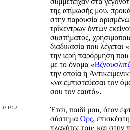
συμμετείχαν στα γεγονότ
της ατίμωσής μου, προκά
στην παρουσία ορισμένω
τρίκεντρων όντων εκείνο
συστήματος, χρησιμοποι
διαδικασία που λέγεται «
την ιερή παρόρμηση που
με το όνομα «
Βζνουσλιτ
την οποία η Αντικειμενι
«να εμπιστεύεσαι τον όμ
σου τον εαυτό».
18.132.Α
Έτσι, παιδί μου, όταν έ
σύστημα
Ορς
, επισκέφτ
πλανήτες του· και στην