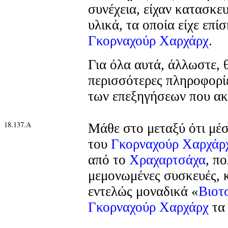
συνέχεια, είχαν κατασκευ
υλικά, τα οποία είχε επί
Γκορναχούρ Χαρχάρχ
.
Για όλα αυτά, άλλωστε,
περισσότερες πληροφορίε
των επεξηγήσεων που ακ
18.137.Α
Μάθε στο μεταξύ ότι μέ
του
Γκορναχούρ Χαρχάρ
από το
Χραχαρτσάχα
, π
μεμονωμένες συσκευές, 
εντελώς μοναδικά «
Βιοτ
Γκορναχούρ Χαρχάρχ
τα 