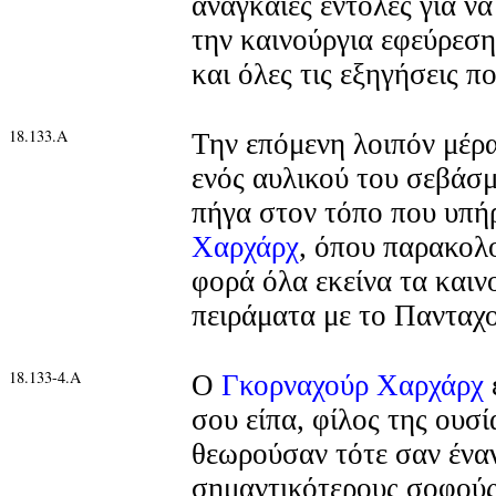
αναγκαίες εντολές για να
την καινούργια εφεύρεση
και όλες τις εξηγήσεις π
18.133.Α
Την επόμενη λοιπόν μέρα
ενός αυλικού του σεβάσ
πήγα στον τόπο που υπή
Χαρχάρχ
, όπου παρακολ
φορά όλα εκείνα τα καιν
πειράματα με το Παντα
18.133-4.Α
Ο
Γκορναχούρ Χαρχάρχ
σου είπα, φίλος της ουσί
θεωρούσαν τότε σαν ένα
σημαντικότερους σοφούς