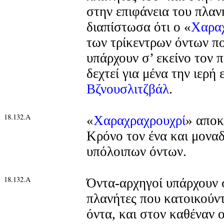
στην επιφάνεια του πλα
διαπίστωσα ότι ο «
Χαραχ
των τρίκεντρων όντων πο
υπάρχουν σ’ εκείνο τον π
δεχτεί για μένα την ιερή
Βζνουσλιτζβάλ
.
18.132.Α
«
Χαραχραχρουχρί
» αποκ
Κρόνο τον ένα και μονα
υπόλοιπων όντων.
18.132.Α
Όντα-αρχηγοί υπάρχουν 
πλανήτες που κατοικούντ
όντα, και στον καθέναν 