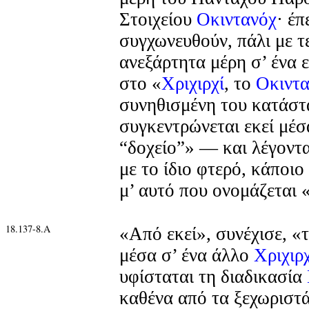
Στοιχείου
Οκιντανόχ
· έπ
συγχωνευθούν, πάλι με τ
ανεξάρτητα μέρη σ’ ένα 
στο «
Χριχιρχί
, το
Οκιντ
συνηθισμένη του κατάστα
συγκεντρώνεται εκεί μέσ
“δοχείο”» — και λέγοντα
με το ίδιο φτερό, κάποι
μ’ αυτό που ονομάζεται 
18.137-8.Α
«Από εκεί», συνέχισε, «
μέσα σ’ ένα άλλο
Χριχιρχ
υφίσταται τη διαδικασία
καθένα από τα ξεχωριστά