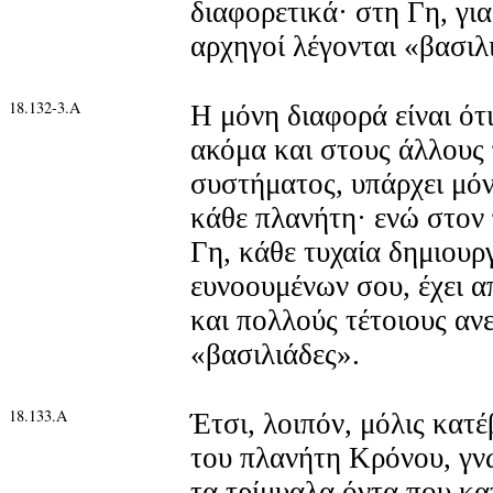
διαφορετικά· στη Γη, για
αρχηγοί λέγονται «βασιλ
18.132-3.Α
Η μόνη διαφορά είναι ότ
ακόμα και στους άλλους 
συστήματος, υπάρχει μόν
κάθε πλανήτη· ενώ στον
Γη, κάθε τυχαία δημιου
ευνοουμένων σου, έχει α
και πολλούς τέτοιους αν
«βασιλιάδες».
18.133.Α
Έτσι, λοιπόν, μόλις κατ
του πλανήτη Κρόνου, γν
τα τρίμυαλα όντα που κατ