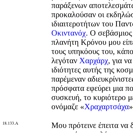
παράξενων αποτελεσμάτ
προκαλούσαν οι εκδηλώσ
ιδιαιτεροτήτων του Παν
Οκιντανόχ
. Ο σεβάσμιο
πλανήτη Κρόνου μου είπε
τους υπηκόους του, κάπ
λεγόταν
Χαρχάρχ
, για ν
ιδιότητες αυτής της κοσμ
παρέμεναν αδιευκρίνιστες
πρόσφατα εφεύρει μια π
συσκευή, το κυριότερο μ
ονόμαζε «
Χραχαρτσάχα
»
18.133.Α
Μου πρότεινε έπειτα να δ