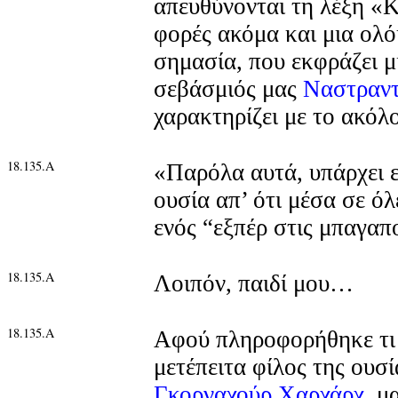
απευθύνονται τη λέξη «Κ
φορές ακόμα και μια ολ
σημασία, που εκφράζει μ
σεβάσμιός μας
Ναστραντ
χαρακτηρίζει με το ακόλ
18.135.Α
«Παρόλα αυτά, υπάρχει ε
ουσία απ’ ότι μέσα σε όλ
ενός “εξπέρ στις μπαγαπ
18.135.Α
Λοιπόν, παιδί μου…
18.135.Α
Αφού πληροφορήθηκε τι 
μετέπειτα φίλος της ουσί
Γκορναχούρ Χαρχάρχ
, μ