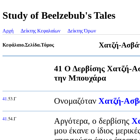
Study of Beelzebub's Tales
Αρχή
Δείκτης Κεφαλαίων
Δείκτης Όρων
Χατζή-Ασβά
Κεφάλαιο.Σελίδα.Τόμος
41 Ο Δερβίσης Χατζή-Α
την Μπουχάρα
41
.53.Γ
Ονομαζόταν
Χατζή-Ασβ
41
.54.Γ
Αργότερα, ο δερβίσης
Χ
μου έκανε ο ίδιος μερικέ