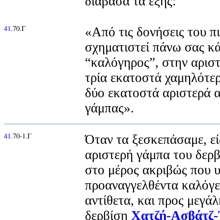
διάβασα τα εξής:
41
.70.Γ
«Από τις δονήσεις του π
σχηματιστεί πάνω σας κά
“καλόγηρος”, στην αριστ
τρία εκατοστά χαμηλότερ
δύο εκατοστά αριστερά α
γάμπας».
41
.70-1.Γ
Όταν τα ξεσκεπάσαμε, ε
αριστερή γάμπα του δερ
στο μέρος ακριβώς που υ
προαναγγελθέντα καλόγε
αντίθετα, και προς μεγά
δερβίση
Χατζή-Ασβάτζ