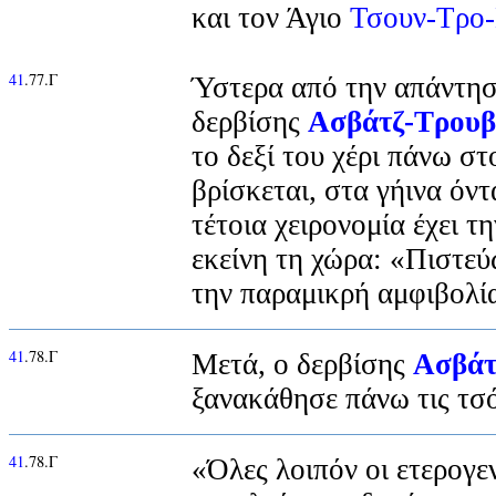
και τον Άγιο
Τσουν-Τρο
41
.77.Γ
Ύστερα από την απάντησ
δερβίσης
Ασβάτζ-Τρουβ
το δεξί του χέρι πάνω σ
βρίσκεται, στα γήινα όντ
τέτοια χειρονομία έχει τη
εκείνη τη χώρα: «Πιστεύ
την παραμικρή αμφιβολί
41
.78.Γ
Μετά, ο δερβίσης
Ασβάτ
ξανακάθησε πάνω τις τσό
41
.78.Γ
«Όλες λοιπόν οι ετερογε