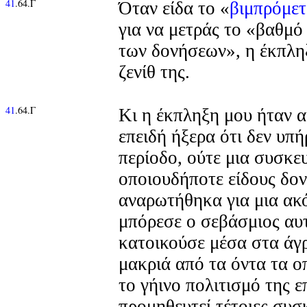
41
.64.Γ
Όταν είδα το «
βιμπρόμε
για να μετράς το «βαθμό
των δονήσεων», η έκπλη
ζενίθ της.
41
.64.Γ
Κι η έκπληξη μου ήταν 
επειδή ήξερα ότι δεν υπή
περίοδο, ούτε μια συσκε
οποιουδήποτε είδους δον
αναρωτήθηκα για μια ακ
μπόρεσε ο σεβάσμιος αυτ
κατοικούσε μέσα στα άγ
μακριά από τα όντα τα 
το γήινο πολιτισμό της ε
προμηθευτεί τέτοιες συσ