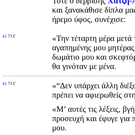
Τότε ο δερβίσης
Χατζή-
και ξανακάθισε δίπλα μας
ήρεμο ύφος, συνέχισε:
41
.73.Γ
«Την τέταρτη μέρα μετά 
αγαπημένης μου μητέρας
δωμάτιο μου και σκεφτό
θα γινόταν με μένα.
41
.73.Γ
«“Δεν υπάρχει άλλη διέξ
πρέπει να αφιερωθείς στ
«Μ’ αυτές τις λέξεις, βγ
προσευχή και έφυγε για 
μου.