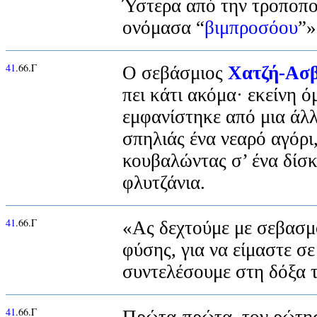
Ύστερα από την τροποπο
ονόμασα “
βιμπροσόου
”»
41
.66.Γ
Ο σεβάσμιος
Χατζή-Ασβ
πει κάτι ακόμα· εκείνη ό
εμφανίστηκε από μια άλ
σπηλιάς ένα νεαρό αγόρι
κουβαλώντας σ’ ένα δίσκ
φλυτζάνια.
41
.66.Γ
«Ας δεχτούμε με σεβασμ
φύσης, για να είμαστε σε
συντελέσουμε στη δόξα 
41
.66.Γ
Πρώτα-πρώτα, τον ρώτησ