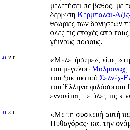
μελετήσει σε βάθος, με τ
δερβίση
Κερμπαλάι-Αζί
θεωρίες των δονήσεων π
όλες τις εποχές από του
γήινους σοφούς.
41
.65.Γ
«Μελετήσαμε», είπε, «τ
του μεγάλου
Μαλμανάχ
,
του ξακουστού
Σελνέχ-Ε
του Έλληνα φιλόσοφου Π
εννοείται, με όλες τις κιν
41
.65.Γ
«Με τη συσκευή αυτή πε
Πυθαγόρας· και την ονό