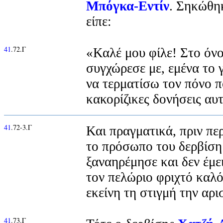
Μπόγκα-Εντίν
. Σηκώθηκ
είπε:
41
.72.Γ
«Καλέ μου φίλε! Στο όνο
συγχώρεσε με, εμένα το 
να τερματίσω τον πόνο 
κακορίζικες δονήσεις αυ
41
.72-3.Γ
Και πραγματικά, πριν πε
το πρόσωπο του δερβίσ
ξαναηρέμησε και δεν έμει
τον πελώριο φριχτό καλό
εκείνη τη στιγμή την αρι
41
.73.Γ