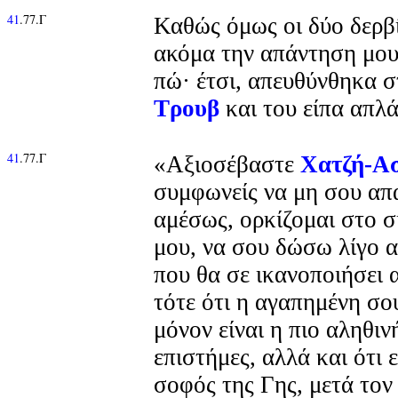
41
.77.Γ
Καθώς όμως οι δύο δερβ
ακόμα την απάντηση μου,
πώ· έτσι, απευθύνθηκα 
Τρουβ
και του είπα απλά
41
.77.Γ
«Αξιοσέβαστε
Χατζή-Α
συμφωνείς να μη σου α
αμέσως, ορκίζομαι στο 
μου, να σου δώσω λίγο 
που θα σε ικανοποιήσει 
τότε ότι η αγαπημένη σο
μόνον είναι η πιο αληθινή
επιστήμες, αλλά και ότι 
σοφός της Γης, μετά τον