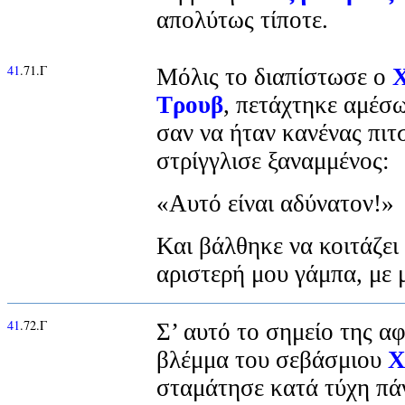
απολύτως τίποτε.
41
.71.Γ
Μόλις το διαπίστωσε ο
Χ
Τρουβ
, πετάχτηκε αμέσω
σαν να ήταν κανένας πιτσ
στρίγγλισε ξαναμμένος:
«Αυτό είναι αδύνατον!»
Και βάλθηκε να κοιτάζει
αριστερή μου γάμπα, με 
41
.72.Γ
Σ’ αυτό το σημείο της α
βλέμμα του σεβάσμιου
Χ
σταμάτησε κατά τύχη πά