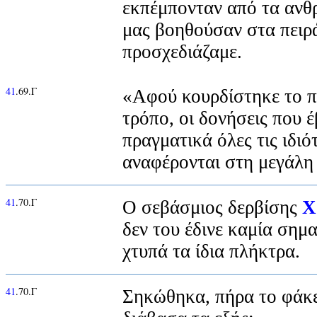
εκπέμπονταν από τα ανθ
μας βοηθούσαν στα πειρ
προσχεδιάζαμε.
41
.69.Γ
«Αφού κουρδίστηκε το π
τρόπο, οι δονήσεις που 
πραγματικά όλες τις ιδιό
αναφέρονται στη μεγάλη
41
.70.Γ
Ο σεβάσμιος δερβίσης
Χ
δεν του έδινε καμία σημα
χτυπά τα ίδια πλήκτρα.
41
.70.Γ
Σηκώθηκα, πήρα το φάκε