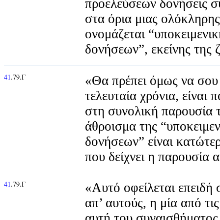
προελεύσεων δονήσεις σ
στα όρια μιας ολόκληρης
ονομάζεται “υποκειμενικ
δονήσεων”, εκείνης της 
41
.79.Γ
«Θα πρέπει όμως να σου π
τελευταία χρόνια, είναι 
στη συνολική παρουσία 
άθροισμα της “υποκειμεν
δονήσεων” είναι κατώτε
που δείχνει η παρουσία 
41
.79.Γ
«Αυτό οφείλεται επειδή 
απ’ αυτούς, η μία από τις
αυτή του συναισθήματος,