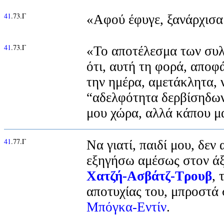
41
.73.Γ
«Αφού έφυγε, ξανάρχισα 
41
.73.Γ
«Το αποτέλεσμα των συ
ότι, αυτή τη φορά, αποφ
την ημέρα, αμετάκλητα, 
“αδελφότητα δερβίσηδων
μου χώρα, αλλά κάπου μ
41
.77.Γ
Να γιατί, παιδί μου, δεν
εξηγήσω αμέσως στον άξ
Χατζή-Ασβάτζ-Τρουβ
, 
αποτυχίας του, μπροστά
Μπόγκα-Εντίν
.