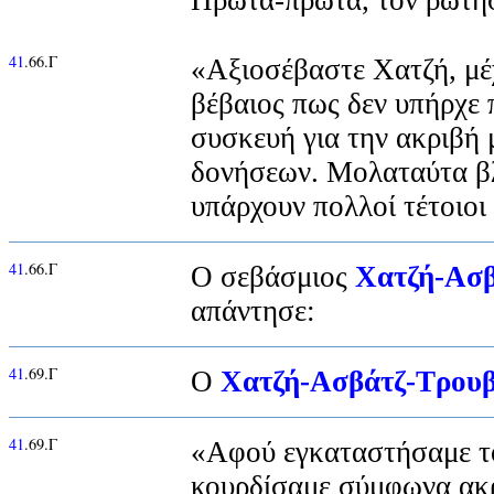
41
.66.Γ
«Αξιοσέβαστε Χατζή, μέ
βέβαιος πως δεν υπήρχε
συσκευή για την ακριβή
δονήσεων. Μολαταύτα β
υπάρχουν πολλοί τέτοιοι
41
.66.Γ
Ο σεβάσμιος
Χατζή-Ασβ
απάντησε:
41
.69.Γ
Ο
Χατζή-Ασβάτζ-Τρου
41
.69.Γ
«Αφού εγκαταστήσαμε το
κουρδίσαμε σύμφωνα ακρ