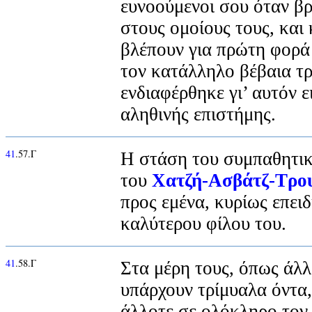
ευνοούμενοι σου όταν βρ
στους ομοίους τους, και
βλέπουν για πρώτη φορά
τον κατάλληλο βέβαια τρ
ενδιαφέρθηκε γι’ αυτόν ε
αληθινής επιστήμης.
41
.57.Γ
Η στάση του συμπαθητικ
του
Χατζή-Ασβάτζ-Τρο
προς εμένα, κυρίως επει
καλύτερου φίλου του.
41
.58.Γ
Στα μέρη τους, όπως άλ
υπάρχουν τρίμυαλα όντα,
άλλοτε σε ολόκληρο τον