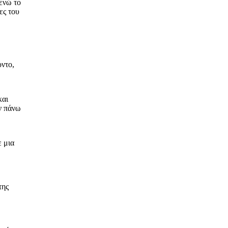
ενώ το
ες του
οντο,
και
αν πάνω
ε μια
της