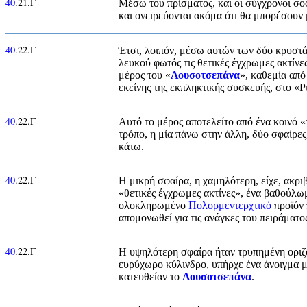
40
.21.Γ
Μέσω του πρίσματος, και οι σύγχρονοι σοφ
και ονειρεύονται ακόμα ότι θα μπορέσουν
40
.22.Γ
Έτσι, λοιπόν, μέσω αυτών των δύο κρυστά
λευκού φωτός τις θετικές έγχρωμες ακτίνες
μέρος του «
Λουσοτσεπάνα
», καθεμία από
εκείνης της εκπληκτικής συσκευής, στο «
40
.22.Γ
Αυτό το μέρος αποτελείτο από ένα κοινό 
τρόπο, η μία πάνω στην άλλη, δύο σφαίρες
κάτω.
40
.22.Γ
Η μικρή σφαίρα, η χαμηλότερη, είχε, ακρ
«θετικές έγχρωμες ακτίνες», ένα βαθούλωμ
ολοκληρωμένο
Πολορμεντερχτικό
προϊόν 
απομονωθεί για τις ανάγκες του πειράματο
40
.22.Γ
Η υψηλότερη σφαίρα ήταν τρυπημένη οριζό
ευρύχωρο κύλινδρο, υπήρχε ένα άνοιγμα μι
κατευθείαν το
Λουσοτσεπάνα
.