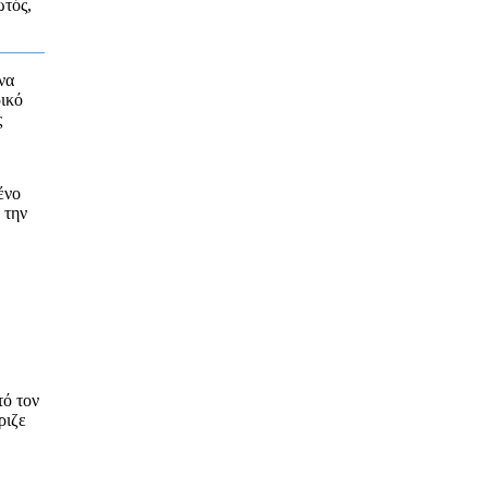
ωτός,
να
ρικό
ς
ένο
 την
τό τον
ριζε