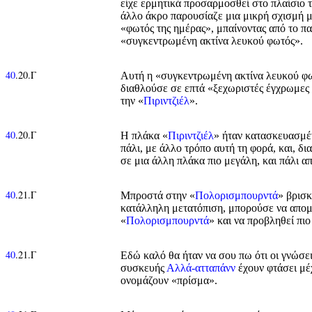
είχε ερμητικά προσαρμοσθεί στο πλαίσιο 
άλλο άκρο παρουσίαζε μια μικρή σχισμή μ’
«φωτός της ημέρας», μπαίνοντας από το π
«συγκεντρωμένη ακτίνα λευκού φωτός».
40
.20.Γ
Αυτή η «συγκεντρωμένη ακτίνα λευκού φω
διαθλούσε σε επτά «ξεχωριστές έγχρωμες 
την «
Πιριντζιέλ
».
40
.20.Γ
Η πλάκα «
Πιριντζιέλ
» ήταν κατασκευασμέν
πάλι, με άλλο τρόπο αυτή τη φορά, και, δ
σε μια άλλη πλάκα πιο μεγάλη, και πάλι α
40
.21.Γ
Μπροστά στην «
Πολορισμπουρντά
» βρισκ
κατάλληλη μετατόπιση, μπορούσε να απομο
«
Πολορισμπουρντά
» και να προβληθεί πιο
40
.21.Γ
Εδώ καλό θα ήταν να σου πω ότι οι γνώσει
συσκευής
Αλλά-ατταπάνν
έχουν φτάσει μέ
ονομάζουν «πρίσμα».