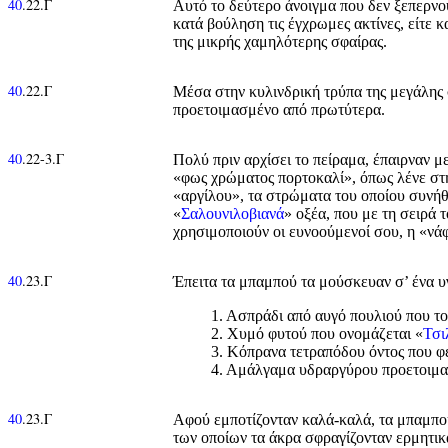
40
.22.Γ
Αυτό το δεύτερο άνοιγμα που δεν ξεπερνο
κατά βούληση τις έγχρωμες ακτίνες, είτε 
της μικρής χαμηλότερης σφαίρας.
40
.22.Γ
Μέσα στην κυλινδρική τρύπα της μεγάλης 
προετοιμασμένο από πρωτύτερα.
40
.22-3.Γ
Πολύ πριν αρχίσει το πείραμα, έπαιρναν μ
«φως χρώματος πορτοκαλί», όπως λένε στη
«αργίλου», τα στρώματα του οποίου συνή
«
Σαλουνιλοβιανά
» οξέα, που με τη σειρά τ
χρησιμοποιούν οι ευνοούμενοί σου, η «νά
40
.23.Γ
Έπειτα τα μπαμπού τα μούσκευαν σ’ ένα υγ
1. Ασπράδι από αυγό πουλιού που το
2. Χυμό φυτού που ονομάζεται «
Τσι
3. Κόπρανα τετραπόδου όντος που φέ
4. Αμάλγαμα υδραργύρου προετοιμασ
40
.23.Γ
Αφού εμποτίζονταν καλά-καλά, τα μπαμπού
των οποίων τα άκρα σφραγίζονταν ερμητικ