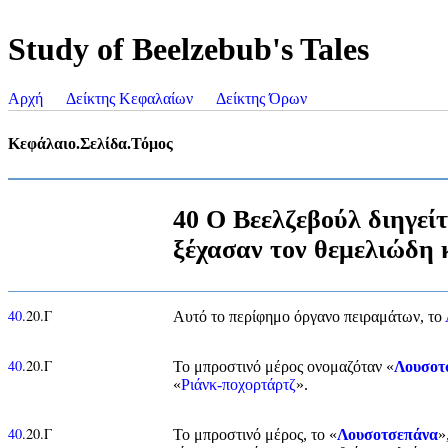
Study of Beelzebub's Tales
Αρχή
Δείκτης Κεφαλαίων
Δείκτης Όρων
Κεφάλαιο.Σελίδα.Τόμος
40 Ο Βεελζεβούλ διηγείτ
ξέχασαν τον θεμελιώδη
40
.20.Γ
Αυτό το περίφημο όργανο πειραμάτων, το
40
.20.Γ
Το μπροστινό μέρος ονομαζόταν «
Λουσοτ
«
Ριάνκ-ποχορτάρτζ
».
40
.20.Γ
Το μπροστινό μέρος, το «
Λουσοτσεπάνα
»