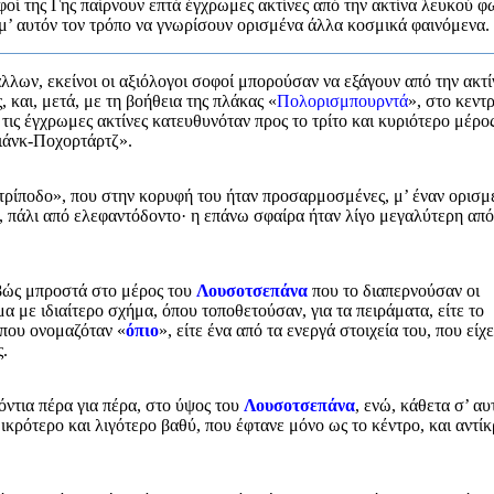
οί της Γης παίρνουν επτά έγχρωμες ακτίνες από την ακτίνα λευκού φ
 μ’ αυτόν τον τρόπο να γνωρίσουν ορισμένα άλλα κοσμικά φαινόμενα.
λλων, εκείνοι οι αξιόλογοι σοφοί μπορούσαν να εξάγουν από την ακτί
, και, μετά, με τη βοήθεια της πλάκας «
Πολορισμπουρντά
», στο κεντ
 τις έγχρωμες ακτίνες κατευθυνόταν προς το τρίτο και κυριότερο μέρο
Ριάνκ-Ποχορτάρτζ».
«τρίποδο», που στην κορυφή του ήταν προσαρμοσμένες, μ’ έναν ορισμ
, πάλι από ελεφαντόδοντο· η επάνω σφαίρα ήταν λίγο μεγαλύτερη από
ιβώς μπροστά στο μέρος του
Λουσοτσεπάνα
που το διαπερνούσαν οι
α με ιδιαίτερο σχήμα, όπου τοποθετούσαν, για τα πειράματα, είτε το
που ονομαζόταν «
όπιο
», είτε ένα από τα ενεργά στοιχεία του, που είχε
ς.
ντια πέρα για πέρα, στο ύψος του
Λουσοτσεπάνα
, ενώ, κάθετα σ’ αυ
κρότερο και λιγότερο βαθύ, που έφτανε μόνο ως το κέντρο, και αντίκ