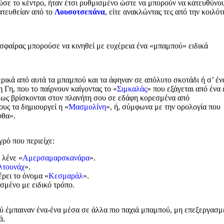
ύσε το κέντρο, ήταν έτσι ρυθμισμένο ώστε να μπορούν να κατευθύνο
κατευθείαν από το
Λουσοτσεπάνα
, είτε ανακλώντας τες από την κοιλότ
σφαίρας μπορούσε να κινηθεί με ευχέρεια ένα «μπαμπού» ειδικά
ερικά από αυτά τα μπαμπού και τα άφηναν σε απόλυτο σκοτάδι ή σ’ έν
 Γη, που το παίρνουν καίγοντας το «
Σιμκαλάς
» που εξάγεται από ένα 
θως βρίσκονται στον πλανήτη σου σε εδάφη κορεσμένα από
ους τα δημιουργεί η «
Μασμολίνη
», ή, σύμφωνα με την ορολογία που
φθα».
ρό που περιείχε:
 λένε «
Αμερσαμαρσκανάρα
».
λτουνάχ
».
ρει το όνομα «
Κεσμαράλ
».
μένο με ειδικό τρόπο.
 έμπαιναν ένα-ένα μέσα σε άλλα πιο παχιά μπαμπού, μη επεξεργασμ
ά.