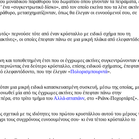
του μοναδικού παράθυρου του δωματίου όπου γίνονταν τα πειράματα, 
 ένα «συγκεντρωτικό δίσκο», από τον οποίο εκείνα που τα λένε ακτίν
αράθυρο, μετασχηματίζονταν, όπως θα έλεγαν οι ευνοούμενοί σου, σε
τός» περνούσε τότε από έναν κρύσταλλο με ειδικό σχήμα που τη
ακτίνες», οι οποίες έπεφταν πάνω σε μια μικρή πλάκα από ελεφαντόδ
η και τοποθετημένη έτσι που οι έγχρωμες ακτίνες συγκεντρώνονταν 
ιαπερνώντας ένα δεύτερο κρύσταλλο, επίσης ειδικού σχήματος, έπεφτ
πό ελεφαντόδοντο, που την έλεγαν «
Πολορισμπουρντά
».
όταν μια μικρή ειδικά κατασκευασμένη συσκευή, μέσω της οποίας, μ
νωθεί μία από τις έγχρωμες ακτίνες που έπεφταν πάνω στην
 πέρα, στο τρίτο τμήμα του
Αλλά-ατταπάνν
, στο «Ριάνκ-Ποχορτάρτζ».
ς σχετικά με τις ιδιότητες του πρώτου κρυστάλλου αυτού του μέρους 
χρι τους συγχρόνους ευνοουμένους σου· κι ένα τέτοιο κρύσταλλο το