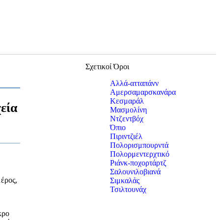
Σχετικοί Όροι
Αλλά-ατταπάνν
Αμερσαμαρσκανάρα
Κεσμαράλ
χεία
Μασμολίνη
Ντζεντβόχ
Όπιο
Πιριντζιέλ
Πολορισμπουρντά
Πολορμεντερχτικό
Ριάνκ-ποχορτάρτζ
Σαλουνιλοβιανά
μέρος,
Σιμκαλάς
Τσιλτουνάχ
κρο