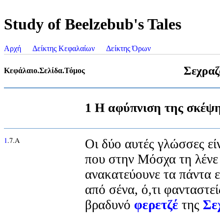
Study of Beelzebub's Tales
Αρχή
Δείκτης Κεφαλαίων
Δείκτης Όρων
Σεχραζ
Κεφάλαιο.Σελίδα.Τόμος
1 Η αφύπνιση της σκέψ
1
.7.Α
Οι δύο αυτές γλώσσες εί
που στην Μόσχα τη λένε
ανακατεύουνε τα πάντα ε
από σένα, ό,τι φανταστείς
βραδυνό
φερετζέ
της
Σε