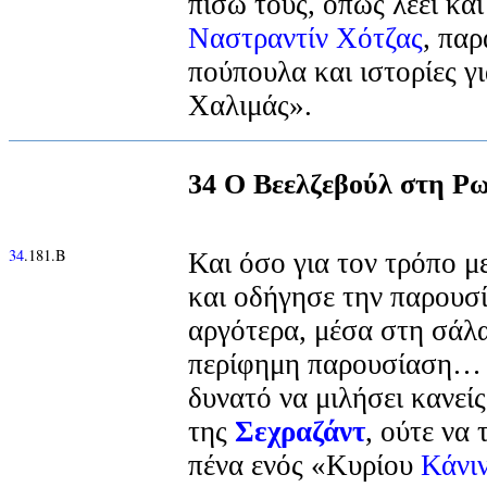
πίσω τους, όπως λέει κα
Ναστραντίν Χότζας
, παρ
πούπουλα και ιστορίες γ
Χαλιμάς».
34 Ο Βεελζεβούλ στη Ρ
34
.181.Β
Και όσο για τον τρόπο με
και οδήγησε την παρουσί
αργότερα, μέσα στη σάλα
περίφημη παρουσίαση… γι
δυνατό να μιλήσει κανεί
της
Σεχραζάντ
, ούτε να 
πένα ενός «Κυρίου
Κάνι