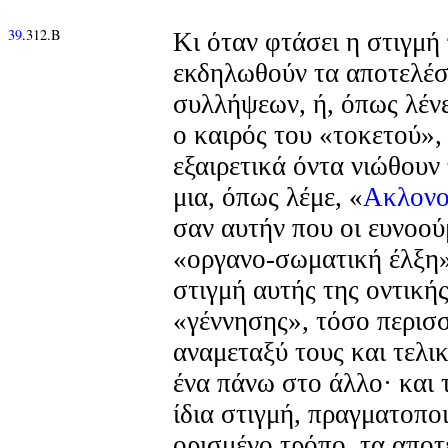
39
.312.Β
Κι όταν φτάσει η στιγμή
εκδηλωθούν τα αποτελέ
συλλήψεων, ή, όπως λένε
ο καιρός του «τοκετού», 
εξαιρετικά όντα νιώθουν 
μια, όπως λέμε, «
Ακλονο
σαν αυτήν που οι ευνοο
«οργανο-σωματική έλξη»
στιγμή αυτής της οντική
«γέννησης», τόσο περισ
αναμεταξύ τους και τελι
ένα πάνω στο άλλο· και 
ίδια στιγμή, πραγματοποι
ορισμένο τρόπο, τα αποτ