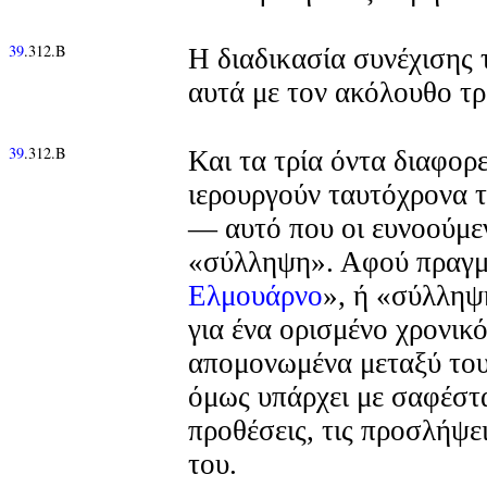
39
.312.Β
Η διαδικασία συνέχισης τ
αυτά με τον ακόλουθο τ
39
.312.Β
Και τα τρία όντα διαφορ
ιερουργούν ταυτόχρονα 
— αυτό που οι ευνοούμε
«σύλληψη». Αφού πραγμα
Ελμουάρνο
», ή «σύλληψ
για ένα ορισμένο χρονικό
απομονωμένα μεταξύ του
όμως υπάρχει με σαφέστα
προθέσεις, τις προσλήψει
του.