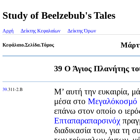
Study of Beelzebub's Tales
Αρχή
Δείκτης Κεφαλαίων
Δείκτης Όρων
Μάρτ
Κεφάλαιο.Σελίδα.Τόμος
39 Ο Άγιος Πλανήτης τ
39
.311-2.Β
Μ’ αυτή την ευκαιρία, μ
μέσα στο
Μεγαλόκοσμό
επάνω στον οποίο ο ιερό
Επταπαραπαρσινόχ
πραγ
διαδικασία του, για τη σ
των τρίμυαλων όντων, μέ