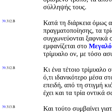
σύλληψής τους.
39
.312.Β
Κατά τη διάρκεια όμως α
πραγματοποίησης, τα τρ
συγχωνεύονται ξαφνικά σε
εμφανίζεται στο
Μεγαλό
τρίμυαλο ον, με τόσο ασ
39
.312.Β
Κι ένα τέτοιο τρίμυαλο 
ό,τι ιδανικότερο μέσα σ
επειδή, από τη στιγμή κ
έχει και τα τρία οντικά 
39
.313.Β
Και τούτο συμβαίνει γιατ