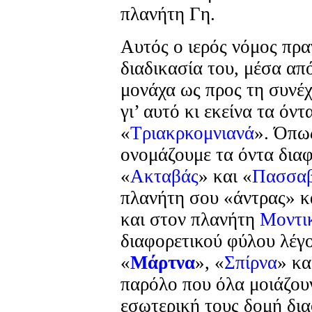
πλανήτη Γη.
Αυτός ο ιερός νόμος πρ
διαδικασία του, μέσα από
μονάχα ως προς τη συνέχ
γι’ αυτό κι εκείνα τα όν
«
Τριακρκομνιανά
». Όπως
ονομάζουμε τα όντα δια
«
Ακταβάς
» και «
Πασσα
πλανήτη σου «άντρας» κ
και στον πλανήτη
Μοντι
διαφορετικού φύλου λέγο
«
Μάρτνα
», «
Σπίρνα
» κα
παρόλο που όλα μοιάζουν
εσωτερική τους δομή δια