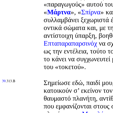
«παραγωγούς» αυτού το
«
Μάρτνα
», «
Σπίρνα
» κα
συλλαμβάνει ξεχωριστά έ
οντικά σώματα και, με τ
αντίστοιχη ύπαρξη, βοηθ
Επταπαραπαρσινόχ
να σχ
ως την εντέλεια, τούτο τ
το κάνει να συγχωνευτεί 
του «τοκετού».
39
.313.Β
Σημείωσε εδώ, παιδί μου,
κατοικούν σ’ εκείνον τον
θαυμαστό πλανήτη, αντίθ
που εμφανίζονται στους