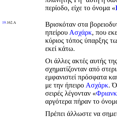
περίοδο, είχε το όνομα «
19
.162.Α
Βρισκόταν στα βορειοδυ
ηπείρου
Ασχάρκ
, που εκ
κύριος τόπος ύπαρξης τ
εκεί κάτω.
Οι άλλες ακτές αυτής τη
σχηματίζονταν από στερι
εμφανιστεί πρόσφατα κα
με την ήπειρο
Ασχάρκ
. Ό
σειρές λέγονταν «
Φριανκ
αργότερα πήραν το όνομ
Πρέπει άλλωστε να σημει