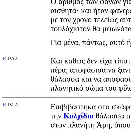
Ο αριθμός των φόνων για
αισθητά· και ήταν φανερό
με τον χρόνο τελείως αυτ
τουλάχιστον θα μειωνότ
Για μένα, πάντως, αυτό 
19
.180.Α
Και καθώς δεν είχα τίπο
πέρα, αποφάσισα να ξα
θάλασσα και να αποφασίσ
πλανητικό σώμα του φίλ
19
.181.Α
Επιβιβάστηκα στο σκάφο
την
Κολχίδιο
θάλασσα α
στον πλανήτη Άρη, όπου ο