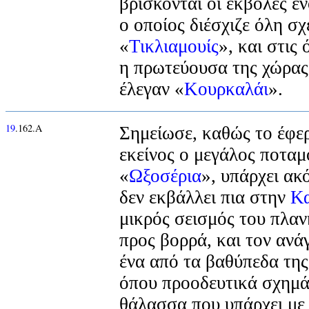
βρίσκονται οι εκβολές ε
ο οποίος διέσχιζε όλη σ
«
Τικλιαμουίς
», και στις
η πρωτεύουσα της χώρας,
έλεγαν «
Κουρκαλάι
».
19
.162.Α
Σημείωσε, καθώς το έφερ
εκείνος ο μεγάλος ποταμ
«
Ωξοσέρια
», υπάρχει ακ
δεν εκβάλλει πια στην
Κ
μικρός σεισμός του πλαν
προς βορρά, και τον ανά
ένα από τα βαθύπεδα τη
όπου προοδευτικά σχημά
θάλασσα που υπάρχει με