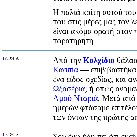
Η παλιά κοίτη αυτού του
που στις μέρες μας τον λ
είναι ακόμα ορατή στον 
παρατηρητή.
19
.164.Α
Από την
Κολχίδιο
θάλασ
Κασπία
— επιβιβαστήκα
ένα είδος σχεδίας, και 
Ωξοσέρια
, ή όπως ονομά
Αμού Νταριά
. Μετά από 
ημερών φτάσαμε επιτέλο
των όντων της πρώτης ασ
19
.180.Α
Σου έχω ήδη πει ότι εκεί