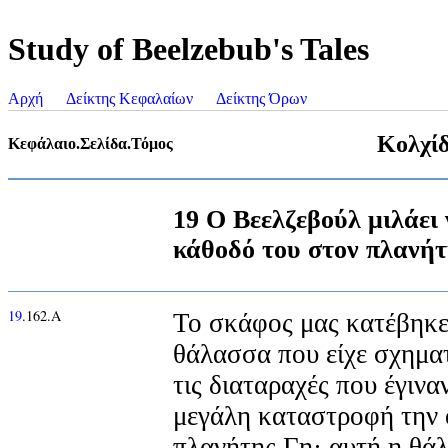
Study of Beelzebub's Tales
Αρχή
Δείκτης Κεφαλαίων
Δείκτης Όρων
Κολχίδ
Κεφάλαιο.Σελίδα.Τόμος
19 Ο Βεελζεβούλ μιλάει 
κάθοδό του στον πλανή
19
.162.Α
Το σκάφος μας κατέβηκε
θάλασσα που είχε σχημα
τις διαταραχές που έγινα
μεγάλη καταστροφή την 
πλανήτης Γη· αυτή η θάλ