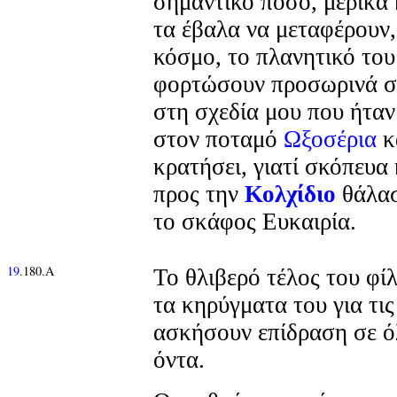
σημαντικό ποσό, μερικά
τα έβαλα να μεταφέρουν,
κόσμο, το πλανητικό του
φορτώσουν προσωρινά σ
στη σχεδία μου που ήταν
στον ποταμό
Ωξοσέρια
κα
κρατήσει, γιατί σκόπευα
προς την
Κολχίδιο
θάλασ
το σκάφος Ευκαιρία.
19
.180.Α
Το θλιβερό τέλος του φί
τα κηρύγματα του για τις
ασκήσουν επίδραση σε ό
όντα.