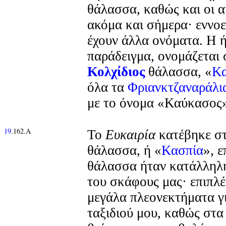
θάλασσα, καθώς και οι α
ακόμα και σήμερα· εννοεί
έχουν άλλα ονόματα. Η 
παράδειγμα, ονομάζεται
Κολχίδιος
θάλασσα, «
Κα
όλα τα
Φριανκτζαναράλι
με το όνομα «Καύκασος
19
.162.Α
Το
Ευκαιρία
κατέβηκε σ
θάλασσα, ή «
Κασπία
», ε
θάλασσα ήταν κατάλληλη
του σκάφους μας· επιπλέ
μεγάλα πλεονεκτήματα γι
ταξιδιού μου, καθώς στα