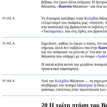
βέβαια, ότι έχουν άλλα ονόματα. Η ήπειρο
θάλασσα, «
Κασπία
θάλασσα»· και όλα τ
19
.162.Α
Το
Ευκαιρία
κατέβηκε στην
Κολχίδιο
θάλα
ελλιμενισμό του σκάφους μας· επιπλέον, 
στα ανατολικά της βρίσκονται οι εκβολές 
«
Τικλιαμουίς
», και στις όχθες του βρισκό
19
.162.Α
Σημείωσε, καθώς το έφερε ο λόγος, ότι εκ
σήμερα, αλλά δεν εκβάλλει πια στην
Κασπ
και τον ανάγκασε να χύνεται σ’ ένα από τ
θάλασσα που υπάρχει με το όνομα «
Αράλ
Η παλιά κοίτη αυτού του μεγάλου ποταμού,
προσεκτικό παρατηρητή.
19
.164.Α
Από την
Κολχίδιο
θάλασσα — τη σημερι
ανεβήκαμε τον ποταμό
Ωξοσέρια
, ή όπως 
φτάσαμε επιτέλους στην πρωτεύουσα των ό
20 Η τρίτη πτήση του Β