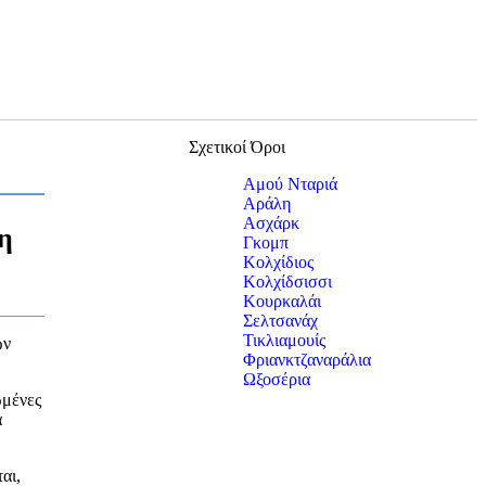
Σχετικοί Όροι
Αμού Νταριά
Αράλη
Ασχάρκ
η
Γκομπ
Κολχίδιος
Κολχίδσισσι
Κουρκαλάι
Σελτσανάχ
Τικλιαμουίς
ων
Φριανκτζαναράλια
Ωξοσέρια
ωμένες
α
αι,