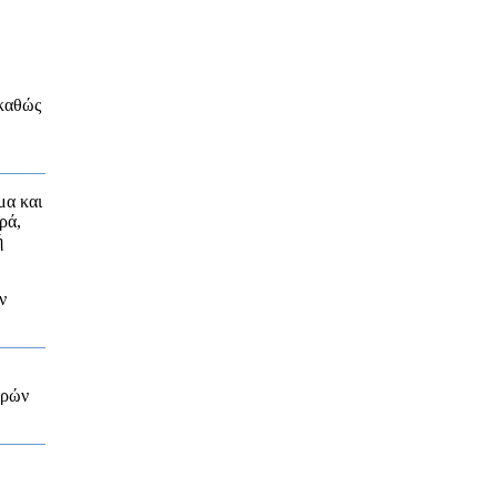
 καθώς
μα και
ρά,
ή
ν
ερών