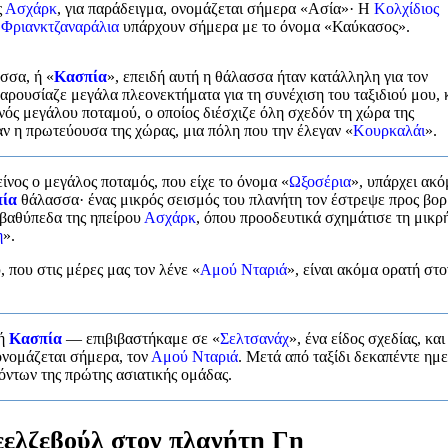
ς
Ασχάρκ
, για παράδειγμα, ονομάζεται σήμερα «Ασία»· Η
Κολχίδιος
α
Φριανκτζαναράλια
υπάρχουν σήμερα με το όνομα «Καύκασος».
σσα, ή «
Κασπία
», επειδή αυτή η θάλασσα ήταν κατάλληλη για τον
παρουσίαζε μεγάλα πλεονεκτήματα για τη συνέχιση του ταξιδιού μου,
ενός μεγάλου ποταμού, ο οποίος διέσχιζε όλη σχεδόν τη χώρα της
ταν η πρωτεύουσα της χώρας, μια πόλη που την έλεγαν «
Κουρκαλάι
».
είνος ο μεγάλος ποταμός, που είχε το όνομα «
Ωξοσέρια
», υπάρχει ακό
ία
θάλασσα· ένας μικρός σεισμός του πλανήτη τον έστρεψε προς βορ
α βαθύπεδα της ηπείρου
Ασχάρκ
, όπου προοδευτικά σχημάτισε τη μικρ
η
».
 που στις μέρες μας τον λένε «
Αμού Νταριά
», είναι ακόμα ορατή στο
νή
Κασπία
— επιβιβαστήκαμε σε «
Σελτσανάχ
», ένα είδος σχεδίας, και
ονομάζεται σήμερα, τον
Αμού Νταριά
. Μετά από ταξίδι δεκαπέντε ημ
ντων της πρώτης ασιατικής ομάδας.
εελζεβούλ στον πλανήτη Γη