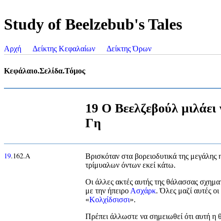
Study of Beelzebub's Tales
Αρχή
Δείκτης Κεφαλαίων
Δείκτης Όρων
Κεφάλαιο.Σελίδα.Τόμος
19 Ο Βεελζεβούλ μιλάει
Γη
19
.162.Α
Βρισκόταν στα βορειοδυτικά της μεγάλης 
τρίμυαλων όντων εκεί κάτω.
Οι άλλες ακτές αυτής της θάλασσας σχηματ
με την ήπειρο
Ασχάρκ
. Όλες μαζί αυτές οι
«
Κολχίδσισσι
».
Πρέπει άλλωστε να σημειωθεί ότι αυτή η θ