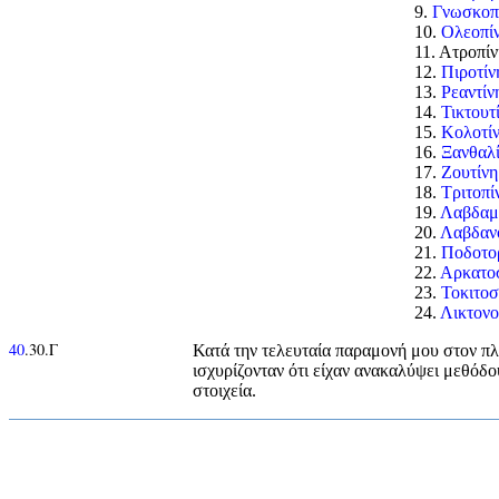
9.
Γνωσκοπ
10.
Ολεοπί
11. Ατροπί
12.
Πιροτίν
13.
Ρεαντίν
14.
Τικτουτ
15.
Κολοτί
16.
Ξανθαλ
17.
Ζουτίνη
18.
Τριτοπί
19.
Λαβδαμ
20.
Λαβδαν
21.
Ποδοτο
22.
Αρκατο
23.
Τοκιτοσ
24.
Λικτονο
40
.30.Γ
Κατά την τελευταία παραμονή μου στον πλ
ισχυρίζονταν ότι είχαν ανακαλύψει μεθόδο
στοιχεία.