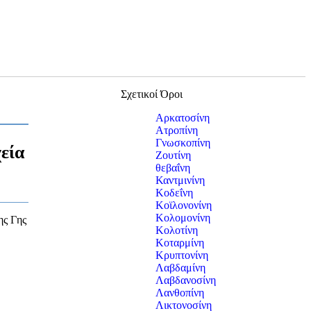
Σχετικοί Όροι
Αρκατοσίνη
Ατροπίνη
Γνωσκοπίνη
χεία
Ζουτίνη
θεβαΐνη
Καντμινίνη
Κοδεΐνη
Κοϊλονονίνη
Κολομονίνη
ης Γης
Κολοτίνη
Κοταρμίνη
Κρυπτονίνη
Λαβδαμίνη
Λαβδανοσίνη
Λανθοπίνη
Λικτονοσίνη