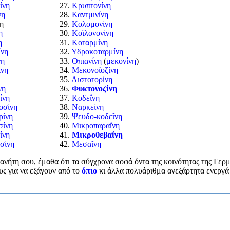
ίνη
27.
Κρυπτονίνη
νη
28.
Καντμινίνη
νη
29.
Κολομονίνη
η
30.
Κοϊλονονίνη
η
31.
Κοταρμίνη
ίνη
32.
Υδροκοταρμίνη
νη
33.
Οπιανίνη
(
μεκονίνη
)
ίνη
34.
Μεκονοϊοζίνη
35.
Λιστοτορίνη
νη
36.
Φυκτονοζίνη
ίνη
37.
Κοδεΐνη
οσίνη
38.
Ναρκείνη
ρίνη
39.
Ψευδο-κοδεΐνη
σίνη
40.
Μικροπαραΐνη
ίνη
41.
Μικροθεβαΐνη
σίνη
42.
Μεσαΐνη
ανήτη σου, έμαθα ότι τα σύγχρονα σοφά όντα της κοινότητας της Γερμ
υς για να εξάγουν από το
όπιο
κι άλλα πολυάριθμα ανεξάρτητα ενεργά