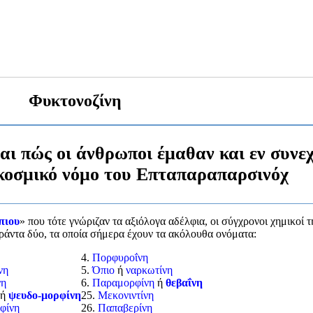
Φυκτονοζίνη
αι πώς οι άνθρωποι έμαθαν και εν συνε
 κοσμικό νόμο του Επταπαραπαρσινόχ
πιου
» που τότε γνώριζαν τα αξιόλογα αδέλφια, οι σύγχρονοι χημικοί τ
ράντα δύο, τα οποία σήμερα έχουν τα ακόλουθα ονόματα:
4.
Πορφυροΐνη
νη
5.
Όπιο
ή
ναρκωτίνη
νη
6.
Παραμορφίνη
ή
θεβαΐνη
ή
ψευδο-μορφίνη
25.
Μεκονιντίνη
φίνη
26.
Παπαβερίνη