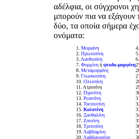
αδέλφια, οι σύγχρονοι χη
μπορούν πια να εξάγουν
δύο, τα οποία σήμερα έχ
ονόματα:
1.
Μορφίνη
4
2.
Πρωτοπίνη
5
3.
Λανθοπίνη
6
7.
Φορμίνη
ή
ψευδο-μορφίνη
2
8.
Μεταμορφίνη
2
9.
Γνωσκοπίνη
2
10.
Ολεοπίνη
2
11. Ατροπίνη
2
12.
Πιροτίνη
3
13.
Ρεαντίνη
3
14.
Τικτουτίνη
3
15.
Κολοτίνη
3
16.
Ξανθαλίνη
3
17.
Ζουτίνη
3
18.
Τριτοπίνη
3
19.
Λαβδαμίνη
3
20.
Λαβδανοσίνη
3