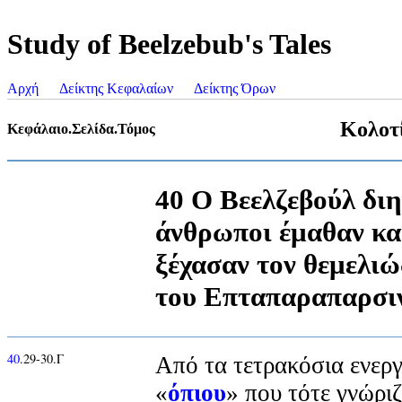
Study of Beelzebub's Tales
Αρχή
Δείκτης Κεφαλαίων
Δείκτης Όρων
Κολοτ
Κεφάλαιο.Σελίδα.Τόμος
40 Ο Βεελζεβούλ διη
άνθρωποι έμαθαν και
ξέχασαν τον θεμελι
του Επταπαραπαρσι
40
.29-30.Γ
Από τα τετρακόσια ενεργ
«
όπιου
» που τότε γνώρι