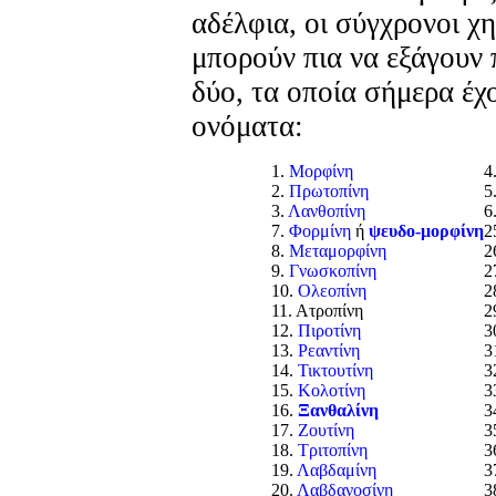
αδέλφια, οι σύγχρονοι χη
μπορούν πια να εξάγουν
δύο, τα οποία σήμερα έχ
ονόματα:
1.
Μορφίνη
4
2.
Πρωτοπίνη
5
3.
Λανθοπίνη
6
7.
Φορμίνη
ή
ψευδο-μορφίνη
2
8.
Μεταμορφίνη
2
9.
Γνωσκοπίνη
2
10.
Ολεοπίνη
2
11. Ατροπίνη
2
12.
Πιροτίνη
3
13.
Ρεαντίνη
3
14.
Τικτουτίνη
3
15.
Κολοτίνη
3
16.
Ξανθαλίνη
3
17.
Ζουτίνη
3
18.
Τριτοπίνη
3
19.
Λαβδαμίνη
3
20.
Λαβδανοσίνη
3