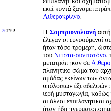
επιπλανητικοί σχηματισμ
εκεί κοντά ξαναμετατρά
Αιθεροκρίλνο
.
38
.278.Β
Η
Σομπριονολιανή
αυτή 
έλεγαν οι ευνοούμενοί σ
ήταν τόσο τρομερή, ώστε
του
Νιτστο-ουνιτστόνο
,
μετατράπηκαν σε
Αιθερο
πλανητικό σώμα του αρχ
ομάδας εκείνων των όντω
υπόλοιπων έξι αδελφών 
ιερή μυσταγωγία, καθώς 
οι άλλοι επιπλανητικοί σ
ήταν ήδη πνευματοποιημ