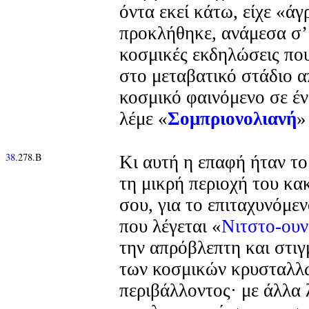
όντα εκεί κάτω, είχε «άγρ
προκλήθηκε, ανάμεσα σ’ 
κοσμικές εκδηλώσεις πο
στο μεταβατικό στάδιο α
κοσμικό φαινόμενο σε έν
λέμε «
Σομπριονολιανή
»
38
.278.Β
Κι αυτή η επαφή ήταν το
τη μικρή περιοχή του κ
σου, για το επιταχυνόμε
που λέγεται «
Νιτστο-ουν
την απρόβλεπτη και στιγ
των κοσμικών κρυσταλλ
περιβάλλοντος· με άλλα λ