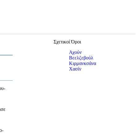
Σχετικοί Όροι
Αχούν
Βεελζεβούλ
Κιρμανκσάνα
Χασίν
ου-
ισε
ο-