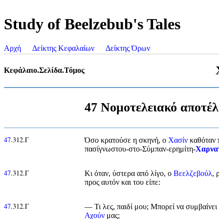
Study of Beelzebub's Tales
Αρχή
Δείκτης Κεφαλαίων
Δείκτης Όρων
Κεφάλαιο.Σελίδα.Τόμος
47 Νομοτελειακό αποτέ
47
.312.Γ
Όσο κρατούσε η σκηνή, ο
Χασίν
καθόταν π
πασίγνωστου-στο-Σύμπαν-ερημίτη-
Χαρνα
47
.312.Γ
Κι όταν, ύστερα από λίγο, ο
Βεελζεβούλ
, 
προς αυτόν και του είπε:
47
.312.Γ
— Τι λες, παιδί μου; Μπορεί να συμβαίνει 
Αχούν
μας;