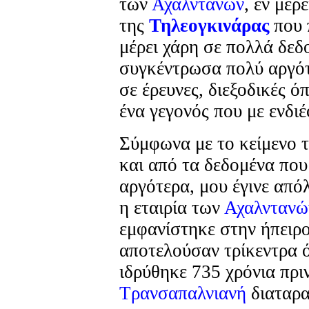
των
Αχαλντανών
, εν μέρ
της
Τηλεογκινάρας
που 
μέρει χάρη σε πολλά δεδ
συγκέντρωσα πολύ αργότ
σε έρευνες, διεξοδικές ό
ένα γεγονός που με ενδι
Σύμφωνα με το κείμενο 
και από τα δεδομένα πο
αργότερα, μου έγινε από
η εταιρία των
Αχαλντανώ
εμφανίστηκε στην ήπειρ
αποτελούσαν τρίκεντρα ό
ιδρύθηκε 735 χρόνια πρι
Τρανσαπαλνιανή
διαταρα