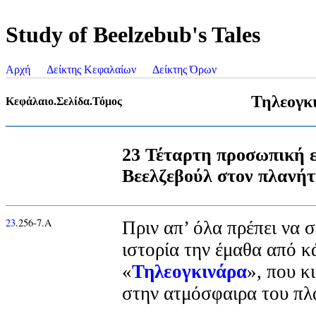
Study of Beelzebub's Tales
Αρχή
Δείκτης Κεφαλαίων
Δείκτης Όρων
Τηλεογκ
Κεφάλαιο.Σελίδα.Τόμος
23 Τέταρτη προσωπική 
Βεελζεβούλ στον πλανή
23
.256-7.Α
Πριν απ’ όλα πρέπει να 
ιστορία την έμαθα από κ
«
Τηλεογκινάρα
», που κ
στην ατμόσφαιρα του πλα