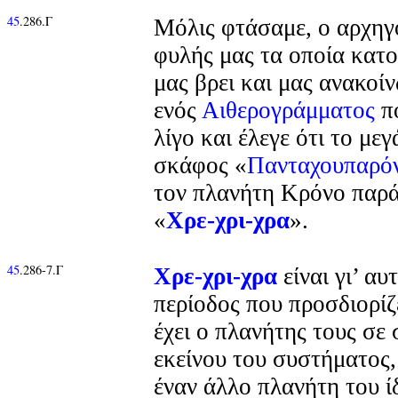
45
.286.Γ
Μόλις φτάσαμε, ο αρχηγ
φυλής μας τα οποία κατο
μας βρει και μας ανακοί
ενός
Αιθερογράμματος
πο
λίγο και έλεγε ότι το με
σκάφος «
Πανταχουπαρό
τον πλανήτη Κρόνο παρά
«
Χρε-χρι-χρα
».
45
.286-7.Γ
Χρε-χρι-χρα
είναι γι’ αυ
περίοδος που προσδιορίζ
έχει ο πλανήτης τους σε 
εκείνου του συστήματος,
έναν άλλο πλανήτη του ί