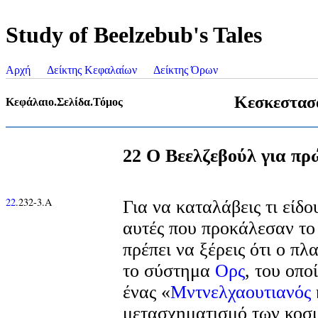
Study of Beelzebub's Tales
Αρχή
Δείκτης Κεφαλαίων
Δείκτης Όρων
Κεσκεστασ
Κεφάλαιο.Σελίδα.Τόμος
22 Ο Βεελζεβούλ για πρ
22
.232-3.Α
Για να καταλάβεις τι είδο
αυτές που προκάλεσαν το
πρέπει να ξέρεις ότι ο πλ
το σύστημα
Ορς
, του οπο
ένας «
Μντνελχαουτιανός
μετασχηματισμό των κοσ