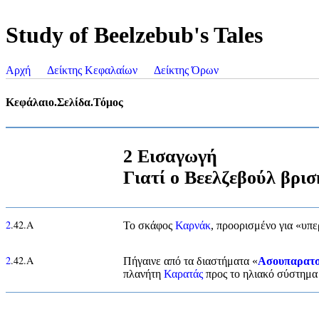
Study of Beelzebub's Tales
Αρχή
Δείκτης Κεφαλαίων
Δείκτης Όρων
Κεφάλαιο.Σελίδα.Τόμος
2 Εισαγωγή
Γιατί ο Βεελζεβούλ βρι
2
.42.Α
Το σκάφος
Καρνάκ
, προορισμένο για «υπε
2
.42.Α
Πήγαινε από τα διαστήματα «
Ασουπαρατ
πλανήτη
Καρατάς
προς το ηλιακό σύστημα