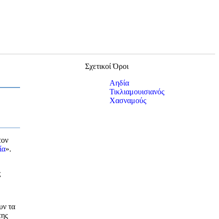
Σχετικοί Όροι
Αηδία
Τικλιαμουισιανός
Χασναμούς
τον
ία
».
ς
υν τα
της