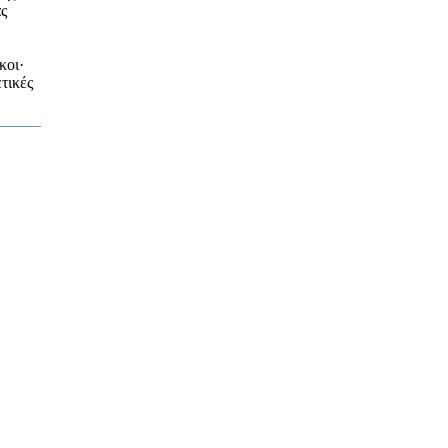
ας
κοι·
τικές