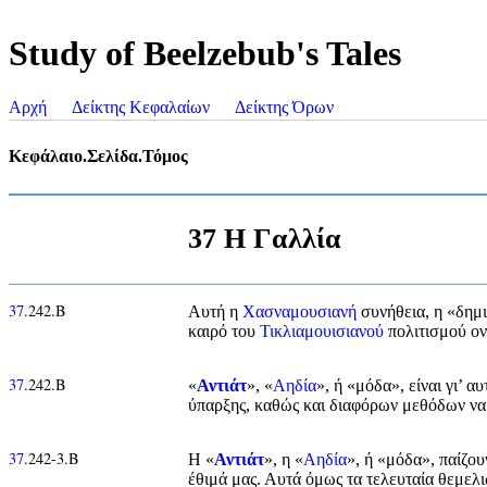
Study of Beelzebub's Tales
Αρχή
Δείκτης Κεφαλαίων
Δείκτης Όρων
Κεφάλαιο.Σελίδα.Τόμος
37 Η Γαλλία
37
.242.Β
Αυτή η
Χασναμουσιανή
συνήθεια, η «δημι
καιρό του
Τικλιαμουισιανού
πολιτισμού ον
37
.242.Β
«
Αντιάτ
», «
Αηδία
», ή «μόδα», είναι γι’
ύπαρξης, καθώς και διαφόρων μεθόδων να 
37
.242-3.Β
Η «
Αντιάτ
», η «
Αηδία
», ή «μόδα», παίζου
έθιμά μας. Αυτά όμως τα τελευταία θεμελ