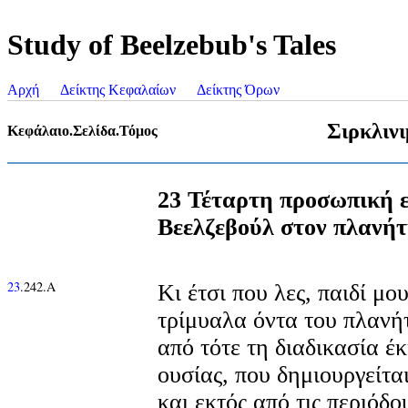
Study of Beelzebub's Tales
Αρχή
Δείκτης Κεφαλαίων
Δείκτης Όρων
Σιρκλιν
Κεφάλαιο.Σελίδα.Τόμος
23 Τέταρτη προσωπική 
Βεελζεβούλ στον πλανή
23
.242.Α
Κι έτσι που λες, παιδί μο
τρίμυαλα όντα του πλαν
από τότε τη διαδικασία έ
ουσίας, που δημιουργείτα
και εκτός από τις περιόδο