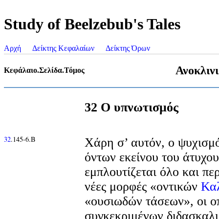
Study of Beelzebub's Tales
Αρχή
Δείκτης Κεφαλαίων
Δείκτης Όρων
Ανοκλιν
Κεφάλαιο.Σελίδα.Τόμος
32 Ο υπνωτισμός
32
.145-6.Β
Χάρη σ’ αυτόν, ο ψυχισμ
όντων εκείνου του άτυχο
εμπλουτίζεται όλο και πε
νέες μορφές «οντικών
Κα
«ουσιωδών τάσεων», οι ο
συγκεκριμένων διδασκαλι