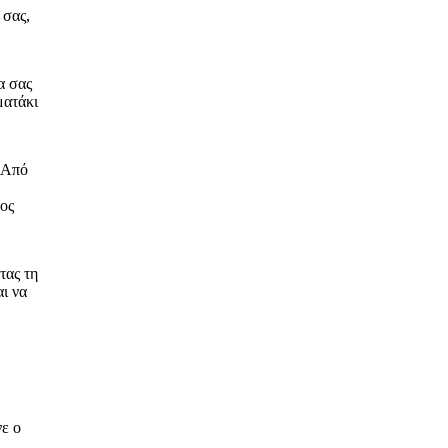
 σας,
α σας
ματάκι
. Από
τος
τας τη
ι να
.
ε ο