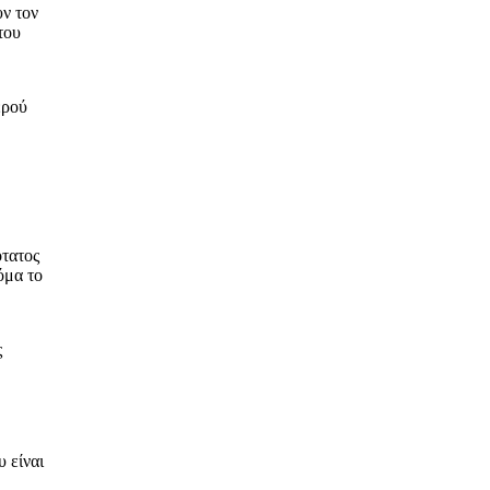
υν τον
του
ερού
ότατος
όμα το
ς
υ είναι