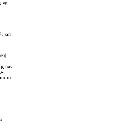
ε να
ές και
ακή
ης των
υ-
ατα τα
το