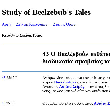
Study of Beelzebub's Tales
Αρχή
Δείκτης Κεφαλαίων
Δείκτης Όρων
Κεφάλαιο.Σελίδα.Τόμος
43 Ο Βεελζεβούλ εκθέτει
διαδικασία αμοιβαίας 
43
.256-7.Γ
Αν όμως δεν μπόρεσε να κάνει τίποτε για 
«ιερού
Πόντκουλαντ
», και είναι ένας απ
Αγιότατος
Ασιάτα Σεϊμάς
— αν αυτός λοιπ
νους μας δεν ξεπερνά ούτε καν αυτόν που 
43
.257.Γ
Θυμάσαι που έλεγε ο Αγιότατος
Ασιάτα Σ