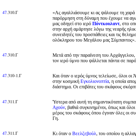
47
.310.Γ
«Ας αγαλλιάσουμε κι ας ψάλουμε τη χαρά 
παρόρμηση στη δύναμη που έχουμε να αγων
μας οδηγεί στο ιερό
Πόντκουλαντ
, στο ο
στην αρχή αμάρτησε λόγω της νεαρής ηλικία
συνειδητές του προσπάθειες και τις θελημα
ολόκληρου του Μεγάλου μας Σύμπαντος».
47
.310.Γ
Μετά από την παραίνεση του Αρχάγγελου, 
τον ιερό ύμνο που ψάλλεται πάντα σε παρ
47
.310-1.Γ
Και όταν ο ιερός ύμνος τελείωσε, όλοι οι 
στην κοσμική
Εγκολιονοπτία
, η οποία απ
διάστημα. Οι επιβάτες του σκάφους σκόρπι
47
.311.Γ
Ύστερα από αυτή τη σημαντικότατη συμπαν
Αχούν
, βαθιά συγκινημένοι, όπως και όλοι
μέρος του σκάφους όπου έγιναν όλες οι συ
Γη.
47
.311.Γ
Κι όταν ο
Βεελζεβούλ
, του οποίου η αλλα