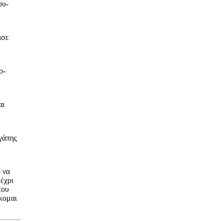
ου-
ισε
ο-
αι
γάπης
 να
μέχρι
του
κομαι