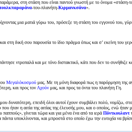
αράμερα, στη στάση που είναι παντού γνωστή με το όνομα «στάση-τ
τουλκπαραράνα
-του-πλανήτη-
Κιρμανκσάνα
».
ρίχνοντας μια ματιά γύρω του, πρόσεξε τη στάση του εγγονού του, γύρ
και στη δική σου παρουσία το ίδιο πράγμα όπως και σ’ εκείνη του γερ
άντησε ντροπαλά και με τόνο διστακτικό, κάτι που δεν το συνήθιζε κ
του
Μεγαλόκοσμού
μας. Με τη μόνη διαφορά πως η παρόρμηση της α
ότερη, και προς τον
Αχούν
μας, και προς τα όντα του πλανήτη Γη.
ου δυνατότερη, επειδή όλοι αυτοί έχουν συμβάλει πολύ, νομίζω, στο
που ήταν η αιτία της αιτίας της έλευσής μου, και ο οποίος, ενώ ήταν 
παππούς», γίνεται τώρα και για μένα ένα από τα ιερά
Πόντκουλαντ
 πάντα υποκλίνονται, και μπροστά στο οποίο έχω την ευτυχία να βρίσ