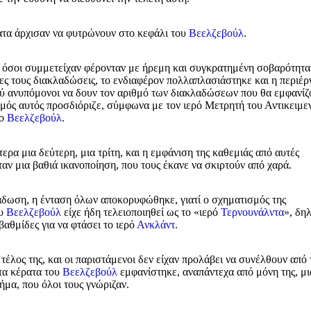
ρατα άρχισαν να φυτρώνουν στο κεφάλι του
Βεελζεβούλ
.
, όσοι συμμετείχαν φέρονταν με ήρεμη και συγκρατημένη σοβαρότητα
ες τους διακλαδώσεις, το ενδιαφέρον πολλαπλασιάστηκε και η περιέρ
λύ ανυπόμονοι να δουν τον αριθμό των διακλαδώσεων που θα εμφανίζ
ιθμός αυτός προσδιόριζε, σύμφωνα με τον ιερό Μετρητή του Αντικειμε
 ο
Βεελζεβούλ
.
α μια δεύτερη, μια τρίτη, και η εμφάνιση της καθεμιάς από αυτές
ν μια βαθιά ικανοποίηση, που τους έκανε να σκιρτούν από χαρά.
άδωση, η ένταση όλων αποκορυφώθηκε, γιατί ο σχηματισμός της
ου
Βεελζεβούλ
είχε ήδη τελειοποιηθεί ως το «ιερό
Τερνουνάλντα
», δη
αθμίδες για να φτάσει το ιερό
Ανκλάντ
.
τέλος της, και οι παριστάμενοι δεν είχαν προλάβει να συνέλθουν από 
στα κέρατα του
Βεελζεβούλ
εμφανίστηκε, αναπάντεχα από μόνη της, μι
μα, που όλοι τους γνώριζαν.