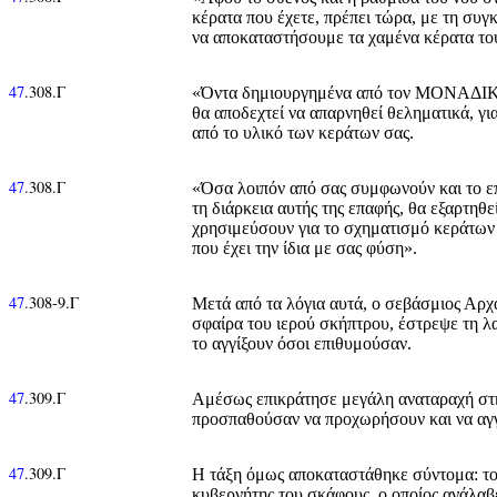
κέρατα που έχετε, πρέπει τώρα, με τη συ
να αποκαταστήσουμε τα χαμένα κέρατα τ
47
.308.Γ
«Όντα δημιουργημένα από τον ΜΟΝΑΔΙΚΟ 
θα αποδεχτεί να απαρνηθεί θεληματικά, γι
από το υλικό των κεράτων σας.
47
.308.Γ
«Όσα λοιπόν από σας συμφωνούν και το επ
τη διάρκεια αυτής της επαφής, θα εξαρτηθε
χρησιμεύσουν για το σχηματισμό κεράτων 
που έχει την ίδια με σας φύση».
47
.308-9.Γ
Μετά από τα λόγια αυτά, ο σεβάσμιος Αρ
σφαίρα του ιερού σκήπτρου, έστρεψε τη λ
το αγγίξουν όσοι επιθυμούσαν.
47
.309.Γ
Αμέσως επικράτησε μεγάλη αναταραχή στη
προσπαθούσαν να προχωρήσουν και να αγγί
47
.309.Γ
Η τάξη όμως αποκαταστάθηκε σύντομα: το 
κυβερνήτης του σκάφους, ο οποίος ανάλαβε