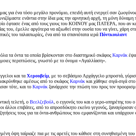
μας για ένα τόσο μεγάλο προνόμιο, επειδή αυτή ενεργεί σαν ζωογόνο
ιζόμαστε ενάντια στην ίδια μας την αρνητική αρχή, τη μόνη δύναμη 
ποίο έφτασε ένας από τους γιους του ΚΟΙΝΟΥ μας ΠΑΤΕΡΑ, που αν κ
ς του, έμελλε αργότερα να αξιωθεί στην ουσία του να γίνει, χάρη στι
τικές του ταλαιπωρίες, ένα από τα σπανιότατα ιερά
Πόντκουλαντ
όλα τα όντα τα οποία βρίσκονταν στο διαστημικό σκάφος
Καρνάκ
έψα
όμοιες περιπτώσεις, γνωστό με το όνομα «Αγαλλίαση».
Άγγελοι και τα
Χερουβείμ
, με το σεβάσμιο Αρχάγγελο μπροστά, γύρι
ομακρύνθηκε αμέσως από το σκάφος
Καρνάκ
και χάθηκε σιγά-σιγά στο
σαν τότε, και το
Καρνάκ
ξανάρχισε την πτώση του προς τον προορισμ
τική τελετή, ο
Βεελζεβούλ
, ο εγγονός του και ο γερο-υπηρέτης του ο
 οι άλλοι επιβάτες, από το απροσδόκητο εκείνο γεγονός, ξαναγύρισαν 
ζητήσεις τους για τα όντα-ανθρώπους που εμφανίζονται και υπάρχουν 
γμένη όψη ταίριαζε πια με τις αρετές του κάθισε στη συνηθισμένη του