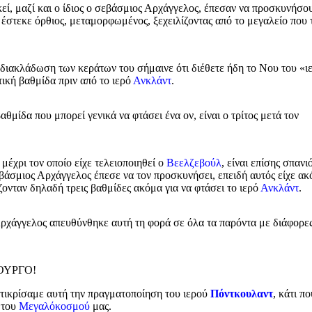
εί, μαζί και ο ίδιος ο σεβάσμιος Αρχάγγελος, έπεσαν να προσκυνήσο
κι έστεκε όρθιος, μεταμορφωμένος, ξεχειλίζοντας από το μεγαλείο που 
 διακλάδωση των κεράτων του σήμαινε ότι διέθετε ήδη το Νου του «ι
τική βαθμίδα πριν από το ιερό
Ανκλάντ
.
αθμίδα που μπορεί γενικά να φτάσει ένα ον, είναι ο τρίτος μετά τον
, μέχρι τον οποίο είχε τελειοποιηθεί ο
Βεελζεβούλ
, είναι επίσης σπανι
σεβάσμιος Αρχάγγελος έπεσε να τον προσκυνήσει, επειδή αυτός είχε ακ
άζονταν δηλαδή τρεις βαθμίδες ακόμα για να φτάσει το ιερό
Ανκλάντ
.
ρχάγγελος απευθύνθηκε αυτή τη φορά σε όλα τα παρόντα με διάφορε
ΙΟΥΡΓΟ!
τικρίσαμε αυτή την πραγματοποίηση του ιερού
Πόντκουλαντ
, κάτι πο
 του
Μεγαλόκοσμού
μας.