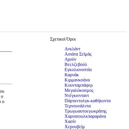
Σχετικοί Όροι
Ανκλάντ
Ασιάτα Σεϊμάς
Αχούν
Βεελζεβούλ
Εγκολιονοπτία
Καρνάκ
Κιρμανκσάνα
Κουνταμπάφερ
Μεγαλόκοσμος
του
Ντέγκιννταντ
 ο
Πάρτκντολγκ-καθήκοντα
υ ο
Τερνουνάλντα
Τρωγωαυτοεγωκράτης
Χαρνατουλκπαραράνα
Χασίν
Χερουβείμ