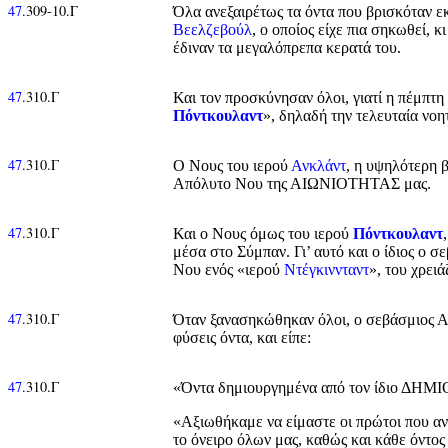
47
.309-10.Γ
Όλα ανεξαιρέτως τα όντα που βρισκόταν εκ
Βεελζεβούλ
, ο οποίος είχε πια σηκωθεί, 
έδιναν τα μεγαλόπρεπα κερατά του.
47
.310.Γ
Και τον προσκύνησαν όλοι, γιατί η πέμπτη
Πόντκουλαντ
», δηλαδή την τελευταία νοη
47
.310.Γ
Ο Νους του ιερού
Ανκλάντ
, η υψηλότερη β
Απόλυτο Νου της ΑΙΩΝΙΟΤΗΤΑΣ μας.
47
.310.Γ
Και ο Νους όμως του ιερού
Πόντκουλαντ
μέσα στο Σύμπαν. Γι’ αυτό και ο ίδιος ο 
Νου ενός «ιερού
Ντέγκιννταντ
», του χρει
47
.310.Γ
Όταν ξανασηκώθηκαν όλοι, ο σεβάσμιος Α
φύσεις όντα, και είπε:
47
.310.Γ
«Όντα δημιουργημένα από τον ίδιο ΔΗΜ
«Αξιωθήκαμε να είμαστε οι πρώτοι που αν
το όνειρο όλων μας, καθώς και κάθε όντος