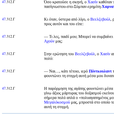
47
.312.Γ
Όσο κρατούσε η σκηνή, ο
Χασίν
καθόταν π
πασίγνωστου-στο-Σύμπαν-ερημίτη-
Χαρνα
47
.312.Γ
Κι όταν, ύστερα από λίγο, ο
Βεελζεβούλ
, 
προς αυτόν και του είπε:
47
.312.Γ
— Τι λες, παιδί μου; Μπορεί να συμβαίνει 
Αχούν
μας;
47
.312.Γ
Στην ερώτηση του
Βεελζεβούλ
, ο
Χασίν
απ
πολύ:
47
.312.Γ
— Ναι…, κάτι τέτοιο, ιερό
Πόντκουλαντ
φουντώνει τη στιγμή αυτή μέσα μου δυνατ
47
.312.Γ
Η παρόρμηση της αγάπης φουντώνει μέσα μ
γίνω άξιος μάρτυρας του δοξασμού εκείνου 
σήμερα πολύ απλά ο «πολυαγαπημένος μου 
Μεγαλόκοσμού
μας, μπροστά στο οποίο τα
αυτή τη στιγμή.