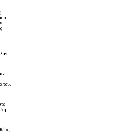
ς
που
αι
ς
λαν
σαν
ό του.
στο
στη
 θέση,