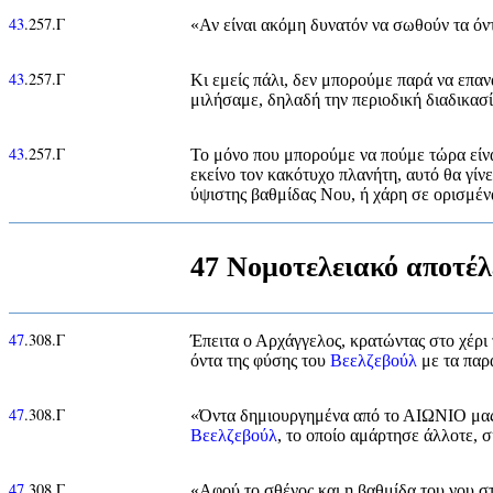
43
.257.Γ
«Αν είναι ακόμη δυνατόν να σωθούν τα όντ
43
.257.Γ
Κι εμείς πάλι, δεν μπορούμε παρά να επανα
μιλήσαμε, δηλαδή την περιοδική διαδικασί
43
.257.Γ
Το μόνο που μπορούμε να πούμε τώρα είναι
εκείνο τον κακότυχο πλανήτη, αυτό θα γίν
ύψιστης βαθμίδας Νου, ή χάρη σε ορισμέν
47 Νομοτελειακό αποτέ
47
.308.Γ
Έπειτα ο Αρχάγγελος, κρατώντας στο χέρι 
όντα της φύσης του
Βεελζεβούλ
με τα παρ
47
.308.Γ
«Όντα δημιουργημένα από το ΑΙΩΝΙΟ μα
Βεελζεβούλ
, το οποίο αμάρτησε άλλοτε, 
47
.308.Γ
«Αφού το σθένος και η βαθμίδα του νου στ