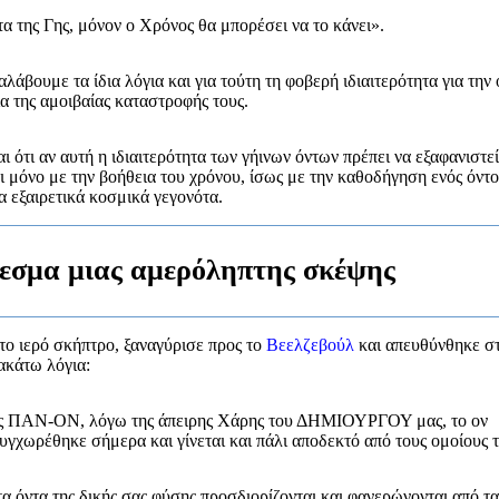
α της Γης, μόνον ο Χρόνος θα μπορέσει να το κάνει».
λάβουμε τα ίδια λόγια και για τούτη τη φοβερή ιδιαιτερότητα για την 
α της αμοιβαίας καταστροφής τους.
 ότι αν αυτή η ιδιαιτερότητα των γήινων όντων πρέπει να εξαφανιστε
ει μόνο με την βοήθεια του χρόνου, ίσως με την καθοδήγηση ενός όντο
α εξαιρετικά κοσμικά γεγονότα.
λεσμα μιας αμερόληπτης σκέψης
το ιερό σκήπτρο, ξαναγύρισε προς το
Βεελζεβούλ
και απευθύνθηκε σ
ακάτω λόγια:
ς ΠΑΝ-ΟΝ, λόγω της άπειρης Χάρης του ΔΗΜΙΟΥΡΓΟΥ μας, το ον
συγχωρέθηκε σήμερα και γίνεται και πάλι αποδεκτό από τους ομοίους 
α όντα της δικής σας φύσης προσδιορίζονται και φανερώνονται από τα