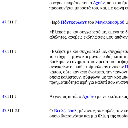
ο γέρος υπηρέτης του ο
Αχούν
, που του ή
προσκυνήσει μπροστά του, και, με φωνή ει
47
.311.Γ
«Ιερό
Πόντκουλαντ
του
Μεγαλόκοσμού
μ
«Ελέησέ με και συγχώρεσέ με, εμένα το δύ
αθέλητες, ασεβείς εκδηλώσεις μου απέναντ
47
.311.Γ
«Ελέησέ με και συγχώρεσέ με, συγχώρεσε 
του τύχη — μόνο και μόνο επειδή, κατά τη
βοήθησε να σχηματιστούν μέσα του οι ψυχ
αναγκαίων σε κάθε τρίμυαλο ον οντικών
Π
κάπου, ούτε καν από ένστικτο, την παν-ο
οποία καλύπτουν, σύμφωνα με τον κοσμι
πραγματικότητα ιερή για καθετί που αναπνέ
47
.311.Γ
Λέγοντας αυτά, ο
Αχούν
έμεινε εκστατικός
47
.311-2.Γ
Ο
Βεελζεβούλ
, μένοντας σιωπηλός, τον 
οποίο διαφαινόταν και μια θλίψη της ουσί