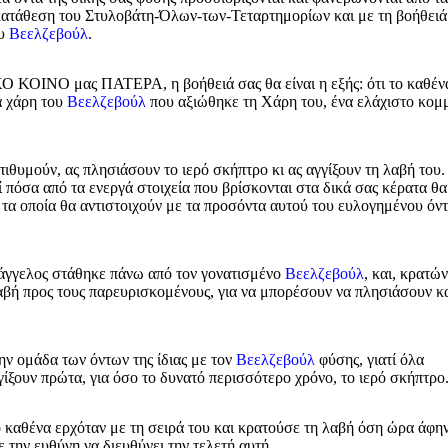
γκατάθεση του Στυλοβάτη-Όλων-των-Τεταρτημορίων και με τη βοήθειά
ου
Βεελζεβούλ
.
ΚΟΙΝΟ μας ΠΑΤΕΡΑ, η βοήθειά σας θα είναι η εξής: ότι το καθέν
α χάρη του
Βεελζεβούλ
που αξιώθηκε τη Χάρη του, ένα ελάχιστο κομ
ιθυμούν, ας πλησιάσουν το ιερό σκήπτρο κι ας αγγίξουν τη λαβή του
ί πόσα από τα ενεργά στοιχεία που βρίσκονται στα δικά σας κέρατα θα
τα οποία θα αντιστοιχούν με τα προσόντα αυτού του ευλογημένου όν
χάγγελος στάθηκε πάνω από τον γονατισμένο
Βεελζεβούλ
, και, κρατών
αβή προς τους παρευρισκομένους, για να μπορέσουν να πλησιάσουν κα
ν ομάδα των όντων της ίδιας με τον
Βεελζεβούλ
φύσης, γιατί όλα
ξουν πρώτα, για όσο το δυνατό περισσότερο χρόνο, το ιερό σκήπτρο
καθένα ερχόταν με τη σειρά του και κρατούσε τη λαβή όση ώρα άφην
 την ευθύνη να διευθύνει την τελετή αυτή.