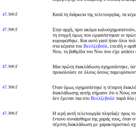
47
.309.Γ
Κατά τη διάρκεια της τελετουργίας, τα κέ
47
.309.Γ
Στην αρχή, πριν ακόμα καλοσχηματιστούν
τη στιγμή όμως που εμφανίστηκαν οι πρώτ
κορυφώθηκε. Και αυτό γιατί ήταν όλοι πο
στα κέρατα του
Βεελζεβούλ
, επειδή ο αρ
Νου, τη βαθμίδα του Νου που είχε φτάσει
47
.309.Γ
Μια πρώτη διακλάδωση σχηματίστηκε, ύστερ
προκαλούσε σε όλους όσους παρευρίσκοντα
47
.309.Γ
Όταν όμως σχηματίστηκε η τέταρτη διακλ
διακλάδωσης αυτής σήμαινε ότι ο Νους τ
δεν έμεναν πια στο
Βεελζεβούλ
παρά δύο β
47
.309.Γ
Η ιερή αυτή τελετουργία πλησίαζε προς το 
έντονο συναίσθημα της χαράς τους, όταν 
πέμπτη διακλάδωση με χαρακτηριστικό σχή