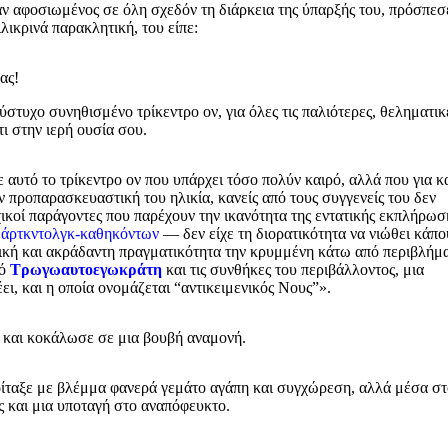
ταν αφοσιωμένος σε όλη σχεδόν τη διάρκεια της ύπαρξής του, πρόσπεσ
λικρινά παρακλητική, του είπε:
ας!
στυχο συνηθισμένο τρίκεντρο ον, για όλες τις παλιότερες, θεληματικ
ι στην ιερή ουσία σου.
αυτό το τρίκεντρο ον που υπάρχει τόσο πολύν καιρό, αλλά που για κ
ν προπαρασκευαστική του ηλικία, κανείς από τους συγγενείς του δεν
ικοί παράγοντες που παρέχουν την ικανότητα της εντατικής εκπλήρωσ
άρτκντολγκ-καθηκόντων
— δεν είχε τη διορατικότητα να νιώθει κάπο
ντική και ακράδαντη πραγματικότητα την κρυμμένη κάτω από περιβλήμ
κό
Τρωγωαυτοεγωκράτη
και τις συνθήκες του περιβάλλοντος, μια
ει, και η οποία ονομάζεται “αντικειμενικός Νους”».
 και κοκάλωσε σε μια βουβή αναμονή.
κοίταξε με βλέμμα φανερά γεμάτο αγάπη και συγχώρεση, αλλά μέσα σ
ας και μια υποταγή στο αναπόφευκτο.