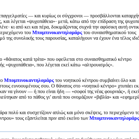
 επαγγελματίες — και κυρίως οι σύγχρονοι — προσβάλλονται καταρχή
, και λέγεται «ψυχοπάθεια»· μετά, κάτω από την επίδραση της ψυχοπ
ένε· κι από κει και πέρα, δοκιμάζοντας συχνά την αφύσικη αυτή οντι
περιεχόμενο του
Μπομπινοκαντηλομάρς
του συναισθηματικού τους
θμό της συνολικής τους παρουσίας, καταλήγουν να έχουν ένα τέλος ιδι
 ο «θάνατος κατά τρίτα» που οφείλεται στο συναισθηματικό κέντρο
φής «ψυχοπάθεια», που λέγεται εκεί κάτω «αλτρουισμός».
το
Μπομπινοκαντηλομάρς
του νοητικού κέντρου συμβαίνει όλο και
στους ευνοουμένους σου. Ο θάνατος στο «νοητικό κέντρο» χτυπάει εκ
αν να γίνουν — ή που είναι ήδη — «σοφοί της νέας φουρνιάς», ή εκε
ριεύτηκαν από το πάθος γι’ αυτά που ονομάζουν «βιβλία» και «εφημερί
άρα πολύ και συσχετίζουν απλώς και μόνο σκέψεις, το περιεχόμενο τ
ντρου» τους εξαντλείται πριν από εκείνο των
Μπομπινοκαντηλομάρ