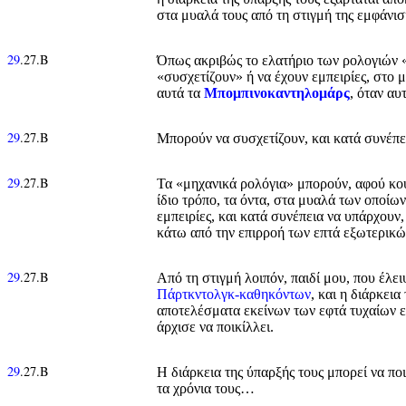
στα μυαλά τους από τη στιγμή της εμφάνιση
29
.27.Β
Όπως ακριβώς το ελατήριο των ρολογιών «κ
«συσχετίζουν» ή να έχουν εμπειρίες, στο 
αυτά τα
Μπομπινοκαντηλομάρς
, όταν α
29
.27.Β
Μπορούν να συσχετίζουν, και κατά συνέπε
29
.27.Β
Τα «μηχανικά ρολόγια» μπορούν, αφού κου
ίδιο τρόπο, τα όντα, στα μυαλά των οποί
εμπειρίες, και κατά συνέπεια να υπάρχουν
κάτω από την επιρροή των επτά εξωτερικ
29
.27.Β
Από τη στιγμή λοιπόν, παιδί μου, που έλ
Πάρτκντολγκ-καθηκόντων
, και η διάρκει
αποτελέσματα εκείνων των εφτά τυχαίων εξ
άρχισε να ποικίλλει.
29
.27.Β
Η διάρκεια της ύπαρξής τους μπορεί να πο
τα χρόνια τους…