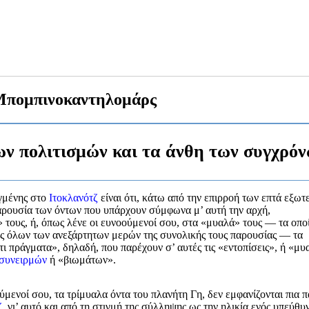
πομπινοκαντηλομάρς
ων πολιτισμών και τα άνθη των συγχρό
αγμένης στο
Ιτοκλανότζ
είναι ότι, κάτω από την επιρροή των επτά εξωτ
ρουσία των όντων που υπάρχουν σύμφωνα μ’ αυτή την αρχή,
» τους, ή, όπως λένε οι ευνοούμενοί σου, στα «μυαλά» τους — τα οπο
ς όλων των ανεξάρτητων μερών της συνολικής τους παρουσίας — τα
τι πράγματα», δηλαδή, που παρέχουν σ’ αυτές τις «εντοπίσεις», ή «μυ
συνειρμών
ή «βιωμάτων».
ούμενοί σου, τα τρίμυαλα όντα του πλανήτη Γη, δεν εμφανίζονται πια 
ζ
, γι’ αυτό και από τη στιγμή της σύλληψης ως την ηλικία ενός υπεύθυ