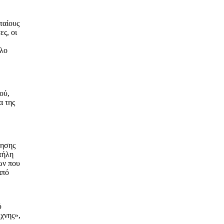
ταίους
ες, οι
άλο
ού,
α της
λησης
τήλη
ων που
από
ύ
έχνης»,