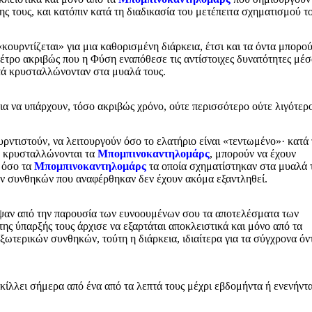
ς τους, και κατόπιν κατά τη διαδικασία του μετέπειτα σχηματισμού το
ουρντίζεται» για μια καθορισμένη διάρκεια, έτσι και τα όντα μπορού
μέτρο ακριβώς που η Φύση εναπόθεσε τις αντίστοιχες δυνατότητες μέσ
υτά κρυσταλλώνονταν στα μυαλά τους.
ια να υπάρχουν, τόσο ακριβώς χρόνο, ούτε περισσότερο ούτε λιγότερ
ρντιστούν, να λειτουργούν όσο το ελατήριο είναι «τεντωμένο»· κατά 
ων κρυσταλλώνονται τα
Μπομπινοκαντηλομάρς
, μπορούν να έχουν
, όσο τα
Μπομπινοκαντηλομάρς
τα οποία σχηματίστηκαν στα μυαλά 
ών συνθηκών που αναφέρθηκαν δεν έχουν ακόμα εξαντληθεί.
ειψαν από την παρουσία των ευνοουμένων σου τα αποτελέσματα των
α της ύπαρξής τους άρχισε να εξαρτάται αποκλειστικά και μόνο από τα
ωτερικών συνθηκών, τούτη η διάρκεια, ιδιαίτερα για τα σύγχρονα όν
ικίλλει σήμερα από ένα από τα λεπτά τους μέχρι εβδομήντα ή ενενήντ