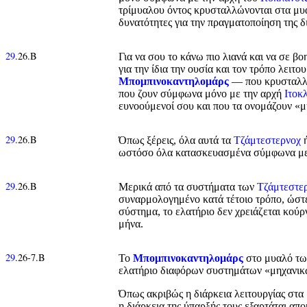
τρίμυαλου όντος κρυσταλλώνονται στα μυ
δυνατότητες για την πραγματοποίηση της 
29
.26.Β
Για να σου το κάνω πιο λιανά και να σε β
για την ίδια την ουσία και τον τρόπο λει
Μπομπινοκαντηλομάρς
— που κρυσταλλώ
που ζουν σύμφωνα μόνο με την αρχή
Ιτοκ
ευνοούμενοί σου και που τα ονομάζουν «μ
29
.26.Β
Όπως ξέρεις, όλα αυτά τα
Τζάμτεστερνοχ
ή
ωστόσο όλα κατασκευασμένα σύμφωνα με τ
29
.26.Β
Μερικά από τα συστήματα των
Τζάμτεστε
συναρμολογημένο κατά τέτοιο τρόπο, ώστε
σύστημα, το ελατήριο δεν χρειάζεται κούρ
μήνα.
29
.26-7.Β
Το
Μπομπινοκαντηλομάρς
στο μυαλό τω
ελατήριο διαφόρων συστημάτων «μηχανικ
Όπως ακριβώς η διάρκεια λειτουργίας στα 
η διάρκεια της ύπαρξής τους εξαρτάται απ