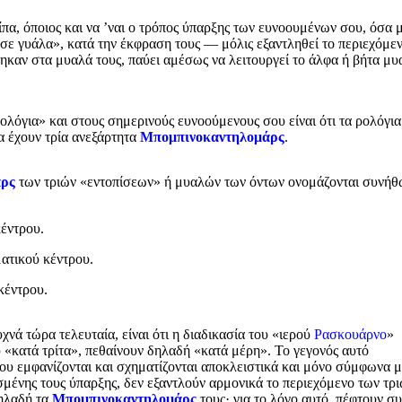
πα, όποιος και να ’ναι ο τρόπος ύπαρξης των ευνοουμένων σου, όσα 
σε γυάλα», κατά την έκφραση τους — μόλις εξαντληθεί το περιεχόμε
αν στα μυαλά τους, παύει αμέσως να λειτουργεί το άλφα ή βήτα μυ
λόγια» και στους σημερινούς ευνοούμενους σου είναι ότι τα ρολόγια
α έχουν τρία ανεξάρτητα
Μπομπινοκαντηλομάρς
.
άρς
των τριών «εντοπίσεων» ή μυαλών των όντων ονομάζονται συνήθ
έντρου.
ατικού κέντρου.
κέντρου.
χνά τώρα τελευταία, είναι ότι η διαδικασία του «ιερού
Ρασκουάρνο
»
 «κατά τρίτα», πεθαίνουν δηλαδή «κατά μέρη». Το γεγονός αυτό
 που εμφανίζονται και σχηματίζονται αποκλειστικά και μόνο σύμφωνα μ
ισμένης τους ύπαρξης, δεν εξαντλούν αρμονικά το περιεχόμενο των τρ
δηλαδή τα
Μπομπινοκαντηλομάρς
τους· για το λόγο αυτό, πέφτουν σ