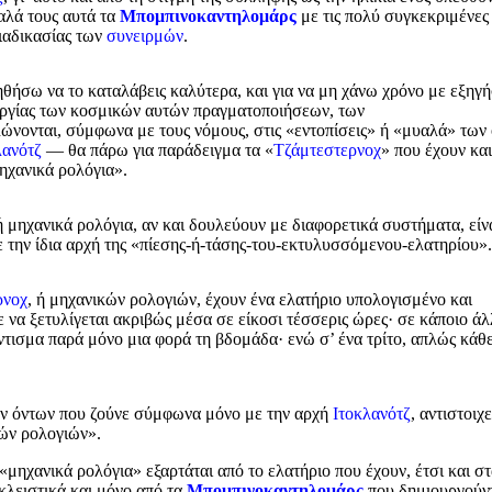
αλά τους αυτά τα
Μπομπινοκαντηλομάρς
με τις πολύ συγκεκριμένες
διαδικασίας των
συνειρμών
.
οηθήσω να το καταλάβεις καλύτερα, και για να μη χάνω χρόνο με εξηγή
τουργίας των κοσμικών αυτών πραγματοποιήσεων, των
νονται, σύμφωνα με τους νόμους, στις «εντοπίσεις» ή «μυαλά» των
λανότζ
— θα πάρω για παράδειγμα τα «
Τζάμτεστερνοχ
» που έχουν και
ηχανικά ρολόγια».
 μηχανικά ρολόγια, αν και δουλεύουν με διαφορετικά συστήματα, είν
ην ίδια αρχή της «πίεσης-ή-τάσης-του-εκτυλυσσόμενου-ελατηρίου».
ρνοχ
, ή μηχανικών ρολογιών, έχουν ένα ελατήριο υπολογισμένο και
 να ξετυλίγεται ακριβώς μέσα σε είκοσι τέσσερις ώρες· σε κάποιο ά
ντισμα παρά μόνο μια φορά τη βδομάδα· ενώ σ’ ένα τρίτο, απλώς κάθ
ν όντων που ζούνε σύμφωνα μόνο με την αρχή
Ιτοκλανότζ
, αντιστοιχ
ών ρολογιών».
«μηχανικά ρολόγια» εξαρτάται από το ελατήριο που έχουν, έτσι και στ
οκλειστικά και μόνο από τα
Μπομπινοκαντηλομάρς
που δημιουργούν