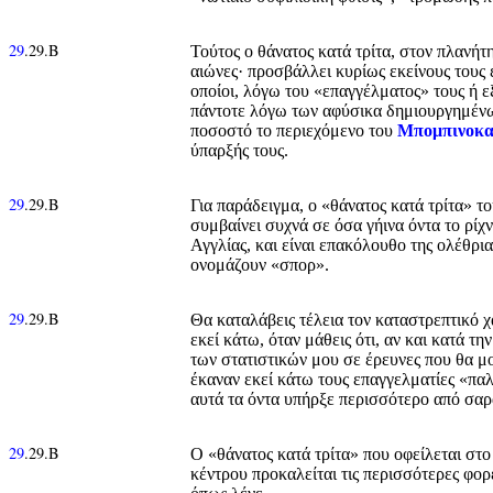
29
.29.Β
Τούτος ο θάνατος κατά τρίτα, στον πλανήτ
αιώνες· προσβάλλει κυρίως εκείνους τους 
οποίοι, λόγω του «επαγγέλματος» τους ή 
πάντοτε λόγω των αφύσικα δημιουργημένω
ποσοστό το περιεχόμενο του
Μπομπινοκα
ύπαρξής τους.
29
.29.Β
Για παράδειγμα, ο «θάνατος κατά τρίτα» τ
συμβαίνει συχνά σε όσα γήινα όντα το ρίχ
Αγγλίας, και είναι επακόλουθο της ολέθρ
ονομάζουν «σπορ».
29
.29.Β
Θα καταλάβεις τέλεια τον καταστρεπτικό 
εκεί κάτω, όταν μάθεις ότι, αν και κατά
των στατιστικών μου σε έρευνες που θα μ
έκαναν εκεί κάτω τους επαγγελματίες «πα
αυτά τα όντα υπήρξε περισσότερο από σαρά
29
.29.Β
Ο «θάνατος κατά τρίτα» που οφείλεται στ
κέντρου προκαλείται τις περισσότερες φορ