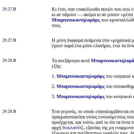
29
.27.Β
Κι έτσι, σαν επακόλουθο αυτών που σου εί
κι αν πάρουν — ακόμα κι αν μπουν «μέσα 
Μπομπινοκαντηλομάρς
που κρυσταλλώθηκ
τους.
29
.27.Β
Η μόνη διαφορά ανάμεσα στα «μηχανικά ρο
έχουν παρά ένα μόνο ελατήριο, ενώ τα όντ
29
.28.Β
Τα ανεξάρτητα αυτά
Μπομπινοκαντηλομ
εξής:
1.
Μπομπινοκαντηλομάρς
του νοητικού κ
2.
Μπομπινοκαντηλομάρς
του συναισθημ
3.
Μπομπινοκαντηλομάρς
του κινητικού 
29
.28.Β
Ένα γεγονός, το οποίο επαναλαμβάνεται συ
πραγματοποιείται στους ευνοούμενους σου
προέρχεται, και τούτο, από το ότι τα όντα
αρχή
Ιτοκλανότζ
, εξαιτίας της μη εναρμον
ξέχωρων και ανεξάρτητων μυαλών τους, 