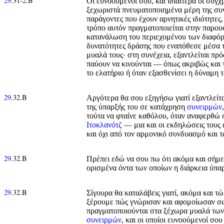
29
.31-2.Β
Οι ευνοούμενοί σου, και ιδιαίτερα οι σύγχ
ξεχωριστά πνευματοποιημένα μέρη της συν
παράγοντες που έχουν αρνητικές ιδιότητες,
τρόπο αυτόν πραγματοποιείται στην παρο
κατανάλωση του περιεχομένου των διαφ
δυνατότητες δράσης που εναπόθεσε μέσα τ
μυαλά τους· στη συνέχεια, εξαντλείται πρ
παύουν να κινούνται — όπως ακριβώς και τ
το ελατήριο ή όταν εξασθενίσει η δύναμη 
29
.32.Β
Αργότερα θα σου εξηγήσω γιατί εξαντλείτ
της ύπαρξής του σε κατάχρηση
συνειρμών
τούτα να φταίνε καθόλου, όταν αναφερθώ 
Ιτοκλανότζ
— μια και οι εκδηλώσεις τους ε
και όχι από τον αρμονικό συνδυασμό και τ
29
.32.Β
Πρέπει εδώ να σου πω ότι ακόμα και σήμ
ορισμένα όντα των οποίων η διάρκεια ύπαρξ
29
.32.Β
Σίγουρα θα καταλάβεις γιατί, ακόμα και 
ξέρουμε πώς γνώρισαν και αφομοίωσαν σω
πραγματοποιούνται στα ξέχωρα μυαλά των 
συνειρμών
, και οι οποίοι ευνοούμενοί σο