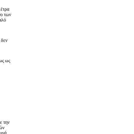
μέτρα
νο των
αλό
 δεν
ως ως
ε την
ιών
υχνά