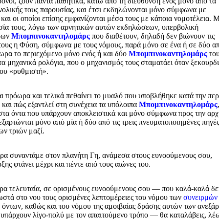
ρονοι, ζουν πάντα παθητικά, κάτω από τη διεύθυνση ενός μόνο από τα
ολικής τους παρουσίας, και έτσι εκδηλώνονται μόνο σύμφωνα με
 και οι οποίοι επίσης εμφανίζονται μέσα τους με κάποια νομοτέλεια. 
υσία τους, λόγω των αρνητικών αυτών εκδηλώσεων, υπερβολική
όρων
Μπομπινοκαντηλομάρς
που διαθέτουν, δηλαδή δεν βιώνουν τις
ους η Φύση, σύμφωνα με τους νόμους, παρά μόνο σε ένα ή σε δύο απ
όωρα το περιεχόμενο μόνο ενός ή και δύο
Μπομπινοκαντηλομάρς
του
α μηχανικά ρολόγια, που ο μηχανισμός τους σταματάει όταν ξεκουρδι
του «ρυθμιστή».
αι πρόωρα και τελικά πεθαίνει το μυαλό που υποβλήθηκε κατά την πε
, και πώς εξαντλεί στη συνέχεια τα υπόλοιπα
Μπομπινοκαντηλομάρς
στα όντα που υπάρχουν αποκλειστικά και μόνο σύμφωνα προς την αρχ
ξαρτώνται μόνο από μία ή δύο από τις τρεις πνευματοποιημένες πηγές
ων τριών μαζί.
ερα συναντάμε στον πλανήτη Γη, ανάμεσα στους ευνοούμενους σου,
ης φτάνει μέχρι και πέντε από τους αιώνες του.
τώρα τελευταία, σε ορισμένους ευνοούμενους σου — που καλά-καλά δε
στά στο νου τους ορισμένες λεπτομέρειες του νόμου των
συνειρμών
όντων, καθώς και του νόμου της αμοιβαίας δράσης αυτών των ανεξά
υ υπάρχουν λίγο-πολύ με τον απαιτούμενο τρόπο — θα καταλάβεις, λέω