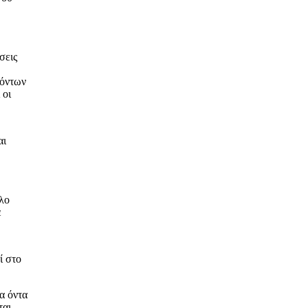
σεις
 όντων
 οι
αι
λλο
ε
εί στο
α όντα
ται