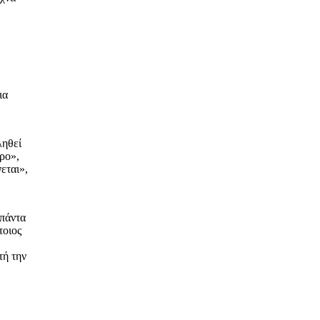
ια
ληθεί
τρο»,
εται»,
 πάντα
τοιος
τή την