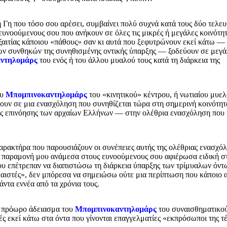
η Γη που τόσο σου αρέσει, συμβαίνει πολύ συχνά κατά τους δύο τελευ
ευνοούμενους σου που ανήκουν σε όλες τις μικρές ή μεγάλες κοινότητ
εξαιτίας κάποιου «πάθους» σαν κι αυτά που ξεφυτρώνουν εκεί κάτω —
ν συνθηκών της συνηθισμένης οντικής ύπαρξης — ξοδεύουν σε μεγ
ντηλομάρς
του ενός ή του άλλου μυαλού τους κατά τη διάρκεια της
ου
Μπομπινοκαντηλομάρς
του «κινητικού» κέντρου, ή νωτιαίου μυελ
νουν σε μια ενασχόληση που συνηθίζεται τώρα στη σημερινή κοινότητ
ιας επινόησης των αρχαίων Ελλήνων — στην ολέθρια ενασχόληση που
χαρακτήρα που παρουσιάζουν οι συνέπειες αυτής της ολέθριας ενασχό
 την παραμονή μου ανάμεσα στους ευνοούμενους σου αφιέρωσα ειδική σ
ου επέτρεπαν να διαπιστώσω τη διάρκεια ύπαρξης των τρίμυαλων όντ
λαιστές», δεν μπόρεσα να σημειώσω ούτε μια περίπτωση που κάποιο 
ντα εννέα από τα χρόνια τους.
ο πρόωρο άδειασμα του
Μπομπινοκαντηλομάρς
του συναισθηματικο
ές εκεί κάτω στα όντα που γίνονται επαγγελματίες «εκπρόσωποι της τ