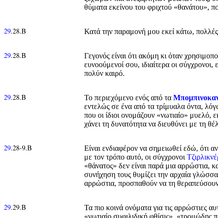
θύματα εκείνου του φριχτού «θανάτου», πο
29
.28.Β
Κατά την παραμονή μου εκεί κάτω, πολλές
29
.28.Β
Γεγονός είναι ότι ακόμη κι όταν χρησιμοπο
ευνοούμενοί σου, ιδιαίτερα οι σύγχρονοι,
πολύν καιρό.
29
.28.Β
Το περιεχόμενο ενός από τα
Μπομπινοκα
εντελώς σε ένα από τα τρίμυαλα όντα, λόγω
που οι ίδιοι ονομάζουν «νωτιαίο» μυελό, ε
χάνει τη δυνατότητα να διευθύνει με τη θ
29
.28-9.Β
Είναι ενδιαφέρον να σημειωθεί εδώ, ότι α
με τον τρόπο αυτό, οι σύγχρονοι
Τζιρλικνέ
«θάνατος» δεν είναι παρά μια αρρώστια, κ
συνήχηση τους θυμίζει την αρχαία γλώσσα 
αρρώστια, προσπαθούν να τη θεραπεύσουν 
29
.29.Β
Τα πιο κοινά ονόματα για τις αρρώστιες αυ
«νωτιαίο συφιλιδική φθίσις», «τρομώδης 