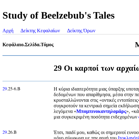
Study of Beelzebub's Tales
Αρχή
Δείκτης Κεφαλαίων
Δείκτης Όρων
Μ
Κεφάλαιο.Σελίδα.Τόμος
29 Οι καρποί των αρχαί
29
.25-6.Β
Η κύρια ιδιαιτερότητα μιας ύπαρξης υποτ
δεδομένων που απαρίθμησα, μέσα στην πα
κρυσταλλώνονται στις «οντικές εντοπίσεις
συγκροτούν τα κεντρικά σημεία εκδήλωση
λεγόμενα «
Μπομπινοκαντηλομάρς
», «κά
μια συγκεκριμένη ποσότητα ενδεχομένων
29
.26.Β
Έτσι, παιδί μου, καθώς οι σημερινοί ευνο
μόνο σύμφωνα με την αρχή του
Ιτοκλανότ