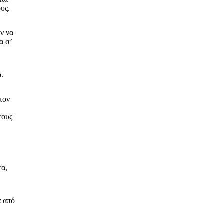
υς.
ν να
α σ’
ο.
τον
τους
τα,
α από