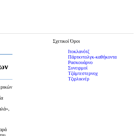
Σχετικοί Όροι
Ιτοκλανότζ
Πάρτκντολγκ-καθήκοντα
Ρασκουάρνο
νων
Συνειρμοί
Τζάμτεστερνοχ
Τζιρλικνέρ
ερικών
ία
αλά»,
παρά
νου