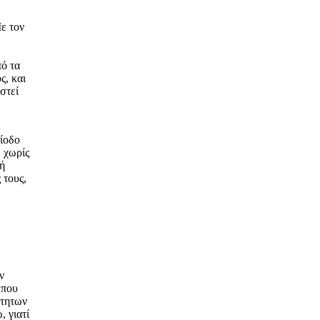
Με τον
ό τα
ς, και
στεί
ρίοδο
, χωρίς
ή
 τους,
ν
που
ρτητων
, γιατί