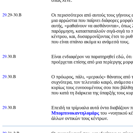
όπως λένε.
29
.29-30.Β
Οι περισσότεροι από αυτούς τους γήινους
μια αρρώστια που παίρνει διάφορες μορφές
αυτής, «μαθαίνουν να αισθάνονται», όπως λ
παρόρμηση, κατασπαταλούν σιγά-σιγά το 
κέντρου, και, δυσαρμονίζοντας έτσι το ρυ
που είναι σπάνιο ακόμα κι ανάμεσά τους.
29
.30.Β
Είναι ενδιαφέρον να παρατηρηθεί εδώ, ότι
προέρχεται επίσης από μια περίεργης μορ
29
.30.Β
Ο πρόωρος, πάλι, «μερικός» θάνατος από 
συχνότερα, τον τελευταίο καιρό, ανάμεσα 
κυρίως τους ευνοουμένους σου που βάλθηκ
που κατά τη διάρκεια της ύπαρξής τους κυ
29
.30.Β
Επειδή τα τρίμυαλα αυτά όντα διαβάζουν π
Μπομπινοκαντηλομάρς
του «νοητικού κέ
άλλων οντικών τους κέντρων.