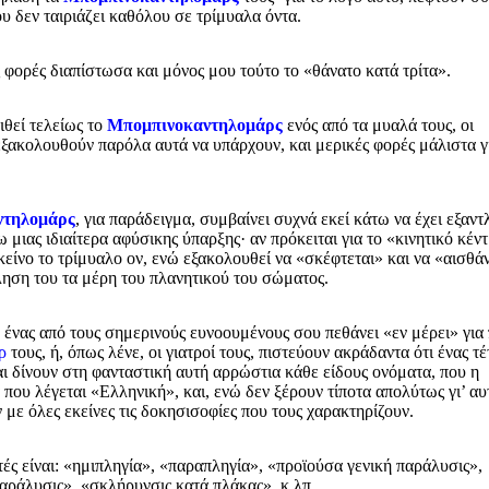
υ δεν ταιριάζει καθόλου σε τρίμυαλα όντα.
 φορές διαπίστωσα και μόνος μου τούτο το «θάνατο κατά τρίτα».
ιθεί τελείως το
Μπομπινοκαντηλομάρς
ενός από τα μυαλά τους, οι
 εξακολουθούν παρόλα αυτά να υπάρχουν, και μερικές φορές μάλιστα γ
ντηλομάρς
, για παράδειγμα, συμβαίνει συχνά εκεί κάτω να έχει εξαντ
 μιας ιδιαίτερα αφύσικης ύπαρξης· αν πρόκειται για το «κινητικό κέν
κείνο το τρίμυαλο ον, ενώ εξακολουθεί να «σκέφτεται» και να «αισθάν
έληση του τα μέρη του πλανητικού του σώματος.
ν ένας από τους σημερινούς ευνοουμένους σου πεθάνει «εν μέρει» για
ρ
τους, ή, όπως λένε, οι γιατροί τους, πιστεύουν ακράδαντα ότι ένας τέ
αι δίνουν στη φανταστική αυτή αρρώστια κάθε είδους ονόματα, που η
που λέγεται «Ελληνική», και, ενώ δεν ξέρουν τίποτα απολύτως γι’ αυ
με όλες εκείνες τις δοκησισοφίες που τους χαρακτηρίζουν.
τές είναι: «ημιπληγία», «παραπληγία», «προϊούσα γενική παράλυσις»,
παράλυσις», «σκλήρυνσις κατά πλάκας», κ.λπ…