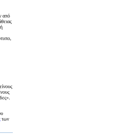
ν από
άθειας
κή
ότυπο,
είνους
ίνους
δες».
ου
ς
των